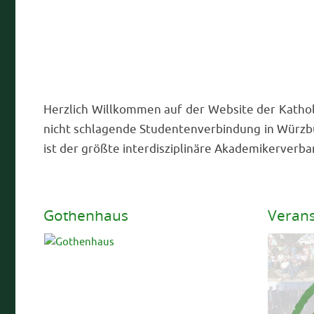
Akademischer Vortrag von 
Düber, MdB
In den letzten J
akademischen V
zu attraktiven V
die viele Bundes
viele Gäste anz
2025/26 konnten
Bundestagsabge
(CSU) gewinnen. Leider musste der Vortrag wegen der S
Bundestags auf den…
weiterlesen …