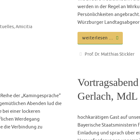
end WS 24/25
WCV-Neujahr
nabend mit der Verleihung
amit die Bundesbrüder, die
12 Januar 2025, fand der al
akt zu Gothia verloren
Thüringerhaus statt. Dieser 
 kommen. Ein solcher Abend
Begrüßung der Anwesenden d
 manchmal nicht…
Stadtmüller in seiner Funkti
betonte die Relevanz…
weiterlesen …
tia
,
Jubiläen
,
Rückblick
Joshua Hoppe
13. Janu
Gothen im Car
 wieder die Frage stellen,
rfür ein Blick von außen, um
Treffen von Gothen in Essen