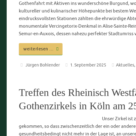
Skifreizeit in Schladming
Ende Februar be
von Aktiven und Alten Herren zu einer Skifreizeit, die di
stattfand. Das Skigebiet der 4-Berge-Skischaukel bot uns
abwechslungsreiche Abfahrten und spektakuläre Ausblic
Auch abseits der Pisten erfreute uns Schladming mit eine
Schmankerlküche…
weiterlesen …
K.D.St.V. Gothia-Würzburg im CV
1. März 2025
Ak