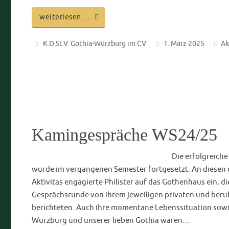
Rückblick Generationenab
Der Generatione
eines 50-Semesterbands wurde aus der Taufe gehoben, d
vor lauter Familie und beruflichem Fortkommen den Kont
haben, wieder einmal einen Anlass haben, aufs Haus zu
zieht, wie ich aus leidvoller Erfahrung berichten kann,
weiterlesen …
Christian Theiss
19. Januar 2025
Aktuelles
,
Amici
CV-Akademie
In einem intakten Verbindungsleben muss man sich immer
wie man sich stetig verbessern kann. Oftmals genügt hie