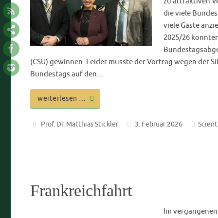
Treffen des Rheinisch Westf
Gothenzirkels in Köln am 2
Unser Zirkel ist 
gekommen, so dass zwischenzeitlich der ein oder andere
gesundheitsbedingt nicht mehr in der Lage ist, an unser
unsere Gothenfamilie hält sich wacker, in diesem Jahr se
trafen sich diesmal die BbrBbr.…
weiterlesen …
K.D.St.V. Gothia-Würzburg im CV
26. April 2025
Aktuelles
,
Amicitia
,
Rheinisch-Westfälischer Gothenzirkel