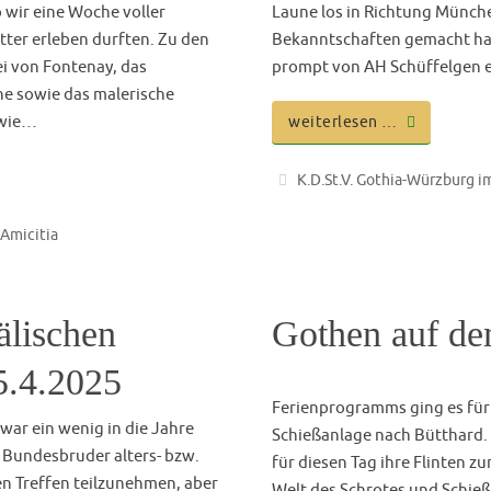
Gedenktafel de
Bundesbruder 
gab sich wieder eine Gruppe
eses Mal in Schladming
2000)
 bestens präparierte Pisten,
ke auf die Dachsteinregion.
r leckeren österreichischen
Universität Würzburg damit, 
wie andere Traditionsunivers
werden in der Regel an Wir
Persönlichkeiten angebracht. 
Würzburger Landtagsabgeord
tuelles
,
Amicitia
weiterlesen …
Prof. Dr. Matthias Stickler