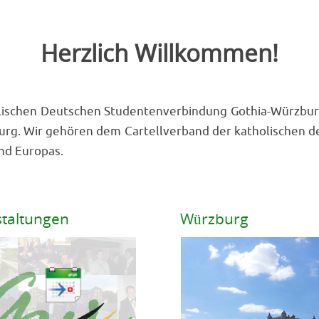
Dr. Hülya
Verbindungsfa
des Jubiläums
Westfälischer 
ahren haben sich die
orträge auf dem Gothenhaus
eranstaltungen entwickelt,
brüder, vor allem aber auch
iehen. Im Wintersemester
 wir die Würzburger
ordnete Dr. Hülya Düber
itzungswoche des
gewählt wurde, dafür gab es