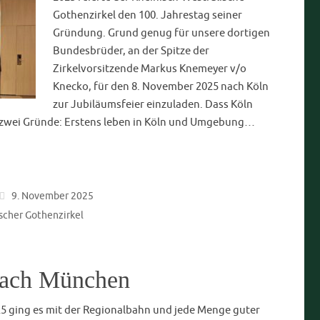
m Schießstand
Als letzte Veranstaltung des
einige Bundesbrüder im April auf die Trap & Skeet –
 Gemeinsam mit einigen jagenden Bundesbrüdern, die
ur Verfügung stellten, durften auch einige Neulinge in die
eßpulvers eintauchen und beim Tontaubenschießen…
025
Aktuelles
,
Amicitia