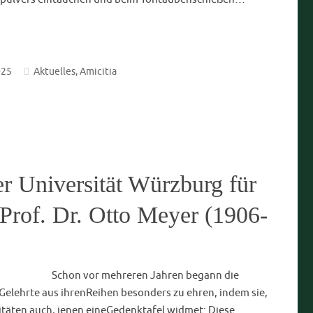
mit Staatsministerin Judith
Am 23. Januar 2025 durften wir erneut einen
rem Haus willkommen heißen: Judith Gerlach,
für Gesundheit, Pflege und Prävention, folgte unserer
inige der drängendsten gesundheitspolitischen
eit. Im Mittelpunkt des Vortragsabends standen die
 die gesundheitspolitische Lage des Freistaats…
 2025
Aktuelles
,
Scientia