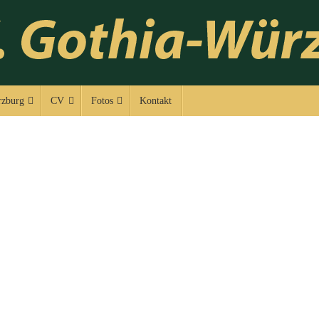
Lerne viele Studente
zburg
CV
Fotos
Kontakt
Herzlich Willkommen!
lischen Deutschen Studentenverbindung Gothia-Würzburg!
urg. Wir gehören dem Cartellverband der katholischen d
and Europas.