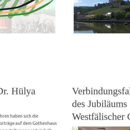
weiterlesen …
ia
Prof. Dr. Matthias Stickler
Amicitia
,
Rheinisch-Westfäli
Aktivenfahrt 
August führte uns eine
Am Vormittag des 16. Mai 20
wir eine Woche voller
Laune los in Richtung Münch
tter erleben durften. Zu den
Bekanntschaften gemacht hat
ei von Fontenay, das
prompt von AH Schüffelgen 
ne sowie das malerische
 wie…
weiterlesen …
K.D.St.V. Gothia-Würzburg i
Amicitia