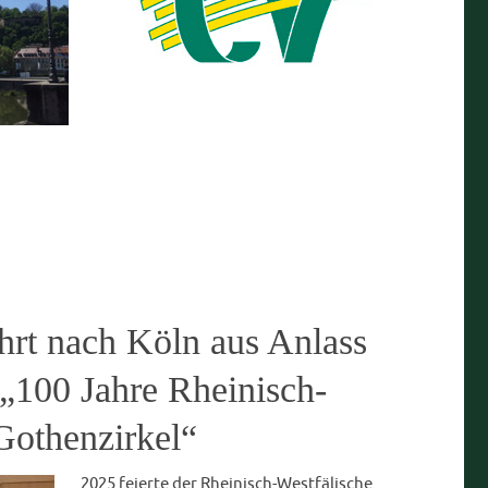
9. November 2025
scher Gothenzirkel
nach München
25 ging es mit der Regionalbahn und jede Menge guter
en. Nachdem wir im Zug noch ein paar kurze
ten, trafen wir auch schon in München ein, wo wir
empfangen wurden. Daraufhin ging es auf…
m CV
19. Mai 2025
Aktuelles