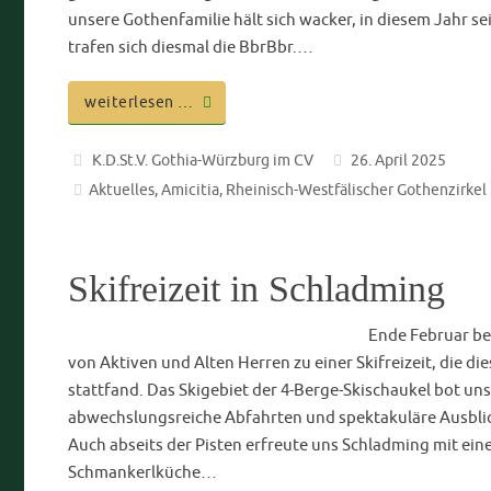
Kamingespräche WS24/25
Die erfolgreich
wurde im vergangenen Semester fortgesetzt. An diesen
Aktivitas engagierte Philister auf das Gothenhaus ein, di
Gesprächsrunde von ihrem jeweiligen privaten und ber
berichteten. Auch ihre momentane Lebenssituation sowi
Würzburg und unserer lieben Gothia waren…
weiterlesen …
Tim Widder
30. Januar 2025
Aktuelles
,
Amicitia