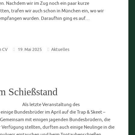
r Universität Würzburg für
Prof. Dr. Otto Meyer (1906-
Schon vor mehreren Jahren begann die
Gelehrte aus ihrenReihen besonders zu ehren, indem sie,
itäten auch, jenen eineGedenktafel widmet: Diese
kungsstätten oder Wohnhäusern derentsprechenden
Dafür eingesetzt hatte sich nicht zuletzt derfrühere
nete Prof. Dr. Walter Eykmann ChW!,…
7. Februar 2025
Aktuelles
,
Amicitia
,
Geschichte