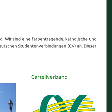
hrt nach Köln aus Anlass
 „100 Jahre Rheinisch-
Gothenzirkel“
2025 feierte der Rheinisch-Westfälische
Gothenzirkel den 100. Jahrestag seiner
Gründung. Grund genug für unsere dortigen
Bundesbrüder, an der Spitze der
Zirkelvorsitzende Markus Knemeyer v/o
Knecko, für den 8. November 2025 nach Köln
zur Jubiläumsfeier einzuladen. Dass Köln
 zwei Gründe: Erstens leben in Köln und Umgebung…