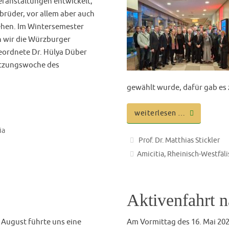
älischen
Gothen auf de
5.4.2025
Ferienprogramms ging es für 
zwar ein wenig in die Jahre
Schießanlage nach Bütthard.
 Bundesbruder alters- bzw.
für diesen Tag ihre Flinten z
en Treffen teilzunehmen, aber
Welt des Schrotes und Schi
it genau 100 Jahren! So
weiterlesen …
Tim Widder
15. April 2