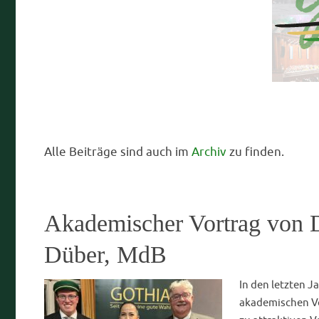
Prof. Dr. Matthias Stickler
3. Februar 2026
Scient
Frankreichfahrt
Im vergangenen 
Gothenfahrt mit Aktiven ins wunderschöne Burgund, wo 
kultureller und kulinarischer Höhepunkte bei bestem We
eindrucksvollsten Stationen zählten die ehrwürdige Abt
monumentale Vercingetorix-Denkmal in Alise-Sainte-Rei
Semur-en-Auxois, dessen nahezu perfekter Stadtumriss
weiterlesen …
Jürgen Bohlender
1. September 2025
Aktuelles
,