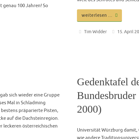
Vortragsabend 
Gerlach, MdL
e Reihe der „Kamingespräche“
 gemütlichen Abenden lud die
e bei einer lockeren
hochkarätigen Gast auf unse
uflichen Werdegang
Bayerische Staatsministerin 
e die Verbindung zu
Einladung und sprach über e
Herausforderungen unserer Z
geplante Krankenhausreform,
weiterlesen …
Tim Widder
23. Januar