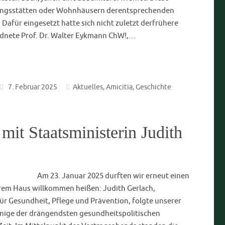
sempfang
Am Sonntag nach den Weihnachtsferien, den
ljährliche Neujahrsempfang des WCV auf dem
begann in alter Tradition mit einem Sektempfang und
urch den Ortsverbandsvorsitzenden. Christian
on als WCV- Seelsorger hielt ein kurzes Grußwort und
ar 2025
Aktuelles
,
Amicitia
tell unterwegs…
Zu einem mehr oder weniger spontanen
 kam es anlässlich des Gründungsfestkommers e.v.