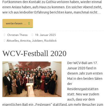
Fortkommen den Kontakt zu Gothia verloren haben, wieder einmal
einen Anlass haben, aufs Haus zu kommen. Ein solcher Abend zieht,
wie ich aus leidvoller Erfahrung berichten kann, manchmal nicht…
weiterlesen …
Christian Theiss
19. Januar 2025
Aktuelles
,
Amicitia
,
Jubiläen
,
Rückblick
WCV-Festball 2020
Der WCV-Ball am 17.
Januar 2020 fand in
diesem Jahr zum ersten
Mal in den beiden Sälen
der
Residenzgaststätten
statt. Neu war zudem
auch, dass vor dem
eigentlichen Ball ein „Festessen“ stattfand, um mehr Besucher zum