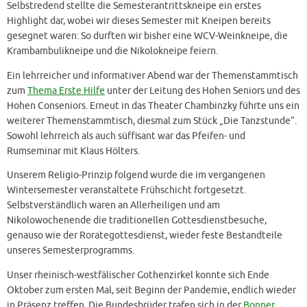
Selbstredend stellte die Semesterantrittskneipe ein erstes
Highlight dar, wobei wir dieses Semester mit Kneipen bereits
gesegnet waren: So durften wir bisher eine WCV-Weinkneipe, die
Krambambulikneipe und die Nikolokneipe feiern.
Ein lehrreicher und informativer Abend war der Themenstammtisch
zum
Thema Erste Hilfe
unter der Leitung des Hohen Seniors und des
Hohen Conseniors. Erneut in das Theater Chambinzky führte uns ein
weiterer Themenstammtisch, diesmal zum Stück „Die Tanzstunde“.
Sowohl lehrreich als auch süffisant war das Pfeifen- und
Rumseminar mit Klaus Hölters.
Unserem Religio-Prinzip folgend wurde die im vergangenen
Wintersemester veranstaltete Frühschicht fortgesetzt.
Selbstverständlich waren an Allerheiligen und am
Nikolowochenende die traditionellen Gottesdienstbesuche,
genauso wie der Rorategottesdienst, wieder feste Bestandteile
unseres Semesterprogramms.
Unser rheinisch-westfälischer Gothenzirkel konnte sich Ende
Oktober zum ersten Mal, seit Beginn der Pandemie, endlich wieder
in Präsenz treffen. Die Bundesbrüder trafen sich in der
Bonner