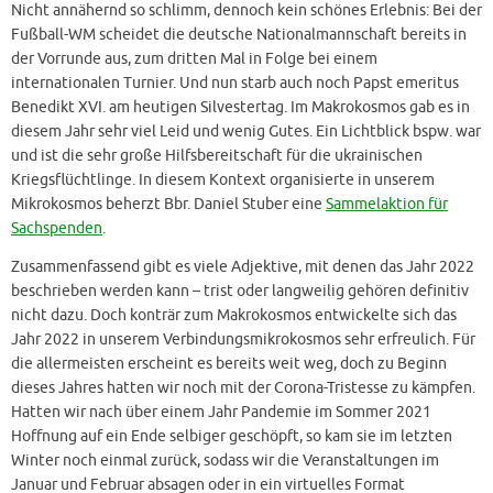
Nicht annähernd so schlimm, dennoch kein schönes Erlebnis: Bei der
Fußball-WM scheidet die deutsche Nationalmannschaft bereits in
der Vorrunde aus, zum dritten Mal in Folge bei einem
internationalen Turnier. Und nun starb auch noch Papst emeritus
Benedikt XVI. am heutigen Silvestertag. Im Makrokosmos gab es in
diesem Jahr sehr viel Leid und wenig Gutes. Ein Lichtblick bspw. war
und ist die sehr große Hilfsbereitschaft für die ukrainischen
Kriegsflüchtlinge. In diesem Kontext organisierte in unserem
Mikrokosmos beherzt Bbr. Daniel Stuber eine
Sammelaktion für
Sachspenden
.
Zusammenfassend gibt es viele Adjektive, mit denen das Jahr 2022
beschrieben werden kann – trist oder langweilig gehören definitiv
nicht dazu. Doch konträr zum Makrokosmos entwickelte sich das
Jahr 2022 in unserem Verbindungsmikrokosmos sehr erfreulich. Für
die allermeisten erscheint es bereits weit weg, doch zu Beginn
dieses Jahres hatten wir noch mit der Corona-Tristesse zu kämpfen.
Hatten wir nach über einem Jahr Pandemie im Sommer 2021
Hoffnung auf ein Ende selbiger geschöpft, so kam sie im letzten
Winter noch einmal zurück, sodass wir die Veranstaltungen im
Januar und Februar absagen oder in ein virtuelles Format