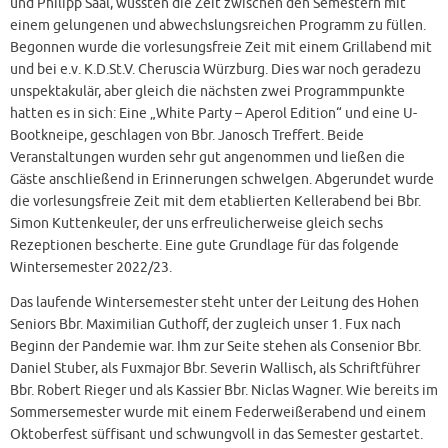
und Philipp Saal, wussten die Zeit zwischen den Semestern mit
einem gelungenen und abwechslungsreichen Programm zu füllen.
Begonnen wurde die vorlesungsfreie Zeit mit einem Grillabend mit
und bei e.v. K.D.St.V. Cheruscia Würzburg. Dies war noch geradezu
unspektakulär, aber gleich die nächsten zwei Programmpunkte
hatten es in sich: Eine „White Party – Aperol Edition“ und eine U-
Bootkneipe, geschlagen von Bbr. Janosch Treffert. Beide
Veranstaltungen wurden sehr gut angenommen und ließen die
Gäste anschließend in Erinnerungen schwelgen. Abgerundet wurde
die vorlesungsfreie Zeit mit dem etablierten Kellerabend bei Bbr.
Simon Kuttenkeuler, der uns erfreulicherweise gleich sechs
Rezeptionen bescherte. Eine gute Grundlage für das folgende
Wintersemester 2022/23.
Das laufende Wintersemester steht unter der Leitung des Hohen
Seniors Bbr. Maximilian Guthoff, der zugleich unser 1. Fux nach
Beginn der Pandemie war. Ihm zur Seite stehen als Consenior Bbr.
Daniel Stuber, als Fuxmajor Bbr. Severin Wallisch, als Schriftführer
Bbr. Robert Rieger und als Kassier Bbr. Niclas Wagner. Wie bereits im
Sommersemester wurde mit einem Federweißerabend und einem
Oktoberfest süffisant und schwungvoll in das Semester gestartet.