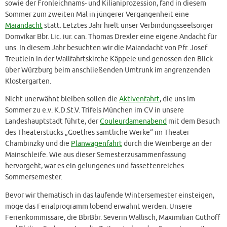
sowie der Fronleichnams- und Kilianiprozession, fand in diesem
Sommer zum zweiten Mal in jüngerer Vergangenheit eine
Maiandacht
statt. Letztes Jahr hielt unser Verbindungsseelsorger
Domvikar Bbr. Lic. iur. can. Thomas Drexler eine eigene Andacht für
uns. In diesem Jahr besuchten wir die Maiandacht von Pfr. Josef
Treutlein in der Wallfahrtskirche Käppele und genossen den Blick
über Würzburg beim anschließenden Umtrunk im angrenzenden
Klostergarten.
Nicht unerwähnt bleiben sollen die
Aktivenfahrt
, die uns im
Sommer zu e.v. K.D.St.V. Trifels München im CV in unsere
Landeshauptstadt führte, der
Couleurdamenabend
mit dem Besuch
des Theaterstücks „Goethes sämtliche Werke“ im Theater
Chambinzky und die
Planwagenfahrt
durch die Weinberge an der
Mainschleife. Wie aus dieser Semesterzusammenfassung
hervorgeht, war es ein gelungenes und fassettenreiches
Sommersemester.
Bevor wir thematisch in das laufende Wintersemester einsteigen,
möge das Ferialprogramm lobend erwähnt werden. Unsere
Ferienkommissare, die BbrBbr. Severin Wallisch, Maximilian Guthoff