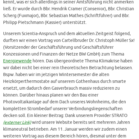
kennt, was er sich allerdings in seiner Amtsführung nicht anmerken
ließ. Er wurde durch Bbr. Hendrik Cramer (Consenior), Bbr. Christian
Scherg (Fuxmajor), Bbr. Sebastian Mathes (Schriftführer) und Bbr.
Philipp Pietschmann (Kassier) unterstützt.
Unserem Scientia-Anspruch und dem aktuellen Zeitgeist folgend,
durften wir einen Vortrag von Cartellbruder Dr. Christoph Müller Sx!
(Vorsitzender der Geschäftsführung und Geschäftsführer
Konzessionen und Finanzen der Netze BW GmbH) zum Thema
Energiewende
hören. Das übergeordnete Thema Klimakrise haben
wir dabei nicht bei einer rein theoretischen Betrachtung belassen.
Bspw. haben wir im jetzigen Wintersemester die alten
Heizkörperthermostate auf unserem Gothenhaus durch smarte
ersetzt, um dadurch den Gasverbrauch massiv reduzieren zu
können. Darüber hinaus planen wir den Bau einer
Photovoltaikanlage auf dem Dach unseres Wohnheims, die den
kompletten Strombedarf unserer Verbindungsliegenschaften
decken soll. Ein kleiner Beitrag: Dank unserem Provider STRATO
(externer Link)
wird unsere Website bereits seit mehreren Jahren
klimaneutral betrieben. Am 11. Januar werden wir zudem einen
weiteren Vortrag aus diesem Bereich hören, diesmal unter dem