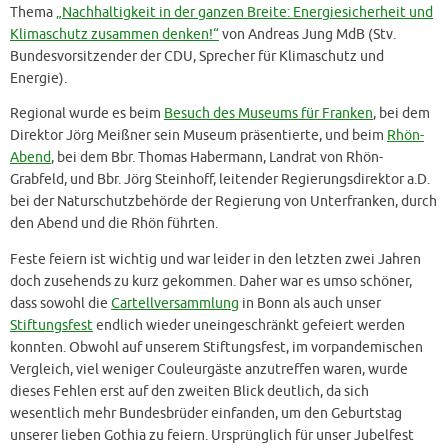
Thema
„Nachhaltigkeit in der ganzen Breite: Energiesicherheit und
Klimaschutz zusammen denken!“
von Andreas Jung MdB (Stv.
Bundesvorsitzender der CDU, Sprecher für Klimaschutz und
Energie).
Regional wurde es beim
Besuch des Museums für Franken
, bei dem
Direktor Jörg Meißner sein Museum präsentierte, und beim
Rhön-
Abend
, bei dem Bbr. Thomas Habermann, Landrat von Rhön-
Grabfeld, und Bbr. Jörg Steinhoff, leitender Regierungsdirektor a.D.
bei der Naturschutzbehörde der Regierung von Unterfranken, durch
den Abend und die Rhön führten.
Feste feiern ist wichtig und war leider in den letzten zwei Jahren
doch zusehends zu kurz gekommen. Daher war es umso schöner,
dass sowohl die
Cartellversammlung
in Bonn als auch unser
Stiftungsfest
endlich wieder uneingeschränkt gefeiert werden
konnten. Obwohl auf unserem Stiftungsfest, im vorpandemischen
Vergleich, viel weniger Couleurgäste anzutreffen waren, wurde
dieses Fehlen erst auf den zweiten Blick deutlich, da sich
wesentlich mehr Bundesbrüder einfanden, um den Geburtstag
unserer lieben Gothia zu feiern. Ursprünglich für unser Jubelfest