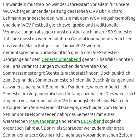
umwandeln mussten. So war der Jahresstart vor allem für unsere
WCV-Chargen unter der Leitung des Hohen OVV Bbr. Richard
Lehmann sehr bescheiden, weil sie mit dem WCV-Neujahrsempfang
und dem WCV-Festball gleich zwei große und traditionelle
Veranstaltungen absagen mussten. Aber auch unsere 50-Semester-
Jubilare mussten wieder auf ihren Generationenabend verzichten,
das zweite Mal in Folge — im Januar 2023 werden
dementsprechend voraussichtlich gleich drei 50-Semester-
Jahrgänge auf dem
Generationenabend
geehrt. Ebenfalls konnten
die Ferialveranstaltungen zwischen dem Winter- und
Sommersemester größtenteils nicht stattfinden. Doch pünktlich
zum Beginn des Sommersemesters fielen die Beschränkungen und
es war erstmalig, seit Beginn der Pandemie, wieder möglich, ein
Semester im vorpandemischen Umfang abzuhalten. Dies wirkte sich
zugleich vitalisierend auf den Verbindungsbetrieb aus. Nach der
erfolgreichen Semesterantrittskneipe, geschlagen vom Hohen
Senior Bbr. Niels Schraeder, nahm das Semester mit einer
weinreichen
Maiwanderung
und einem
BBQ-Abend
sogleich
ordentlich Fahrt auf. Bbr. Niels Schraeder war zudem der erste
Senior, der unsere Gothia nicht mehr aus vorpandemischen Zeiten