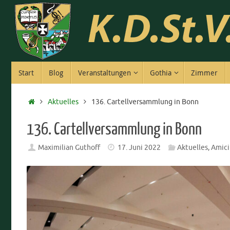
Zum
Inhalt
springen
Zum
Start
Blog
Veranstaltungen
Gothia
Zimmer
Inhalt
springen
Start
Aktuelles
136. Cartellversammlung in Bonn
136. Cartellversammlung in Bonn
Maximilian Guthoff
17. Juni 2022
Aktuelles
,
Amici