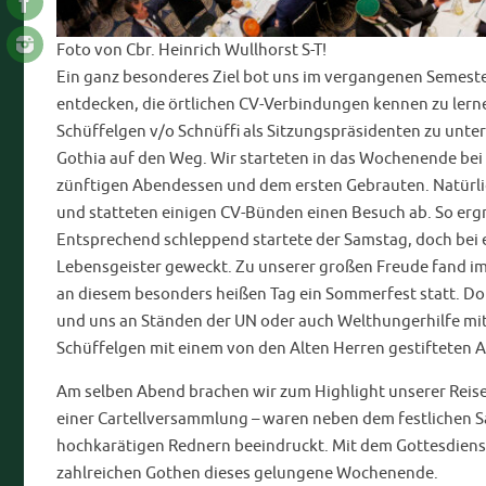
Foto von Cbr. Heinrich Wullhorst S-T!
Ein ganz besonderes Ziel bot uns im vergangenen Semeste
entdecken, die örtlichen CV-Verbindungen kennen zu lerne
Schüffelgen v/o Schnüffi als Sitzungspräsidenten zu unter
Gothia auf den Weg. Wir starteten in das Wochenende bei 
zünftigen Abendessen und dem ersten Gebrauten. Natürlich
und statteten einigen CV-Bünden einen Besuch ab. So ergri
Entsprechend schleppend startete der Samstag, doch bei 
Lebensgeister geweckt. Zu unserer großen Freude fand 
an diesem besonders heißen Tag ein Sommerfest statt. D
und uns an Ständen der UN oder auch Welthungerhilfe mit
Schüffelgen mit einem von den Alten Herren gestifteten 
Am selben Abend brachen wir zum Highlight unserer Reise
einer Cartellversammlung – waren neben dem festlichen S
hochkarätigen Rednern beeindruckt. Mit dem Gottesdien
zahlreichen Gothen dieses gelungene Wochenende.