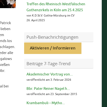
Treffen des Rheinisch Westfälischen
Gothenzirkels in Köln am 25.4.2025
von K.D.St.V. Gothia-Würzburg im CV
26. April 2025
Patrick
 lieben
nem
Push-Benachrichtigungen
ends los
 schlagen.
Aktivieren / Informieren
der alle
ngalows
Beiträge 7-Tage-Trend
nießen
Bbr.
Akademischer Vortrag von...
veröffentlicht am 3. Februar 2026
al bei
Bbr. Pater Reiner Nagel h...
veröffentlicht am 23. September 2015
Krambambuli – Mytho...