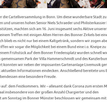
r die Cartellversammlung in Bonn. Um diese wunderbare Stadt zu
n und unseren hohen Senior Niels Schraeder und Philisterkassier 
stützen, machten sich am 16. Juni insgesamt sechs Aktive unserer
einem Treffen mit einigen Alten Herren des Bonner Zirkels bei ei
 blieb es nicht nur bei einem Kaltgetränk, sondern wir zogen ab
ffen wir sogar die Möglichkeit bei einem Bund eine i.o. Kneipe zu
einem Frühstück auf dem Bonner Friedensplatz wurden schnell wie
im gemeinsamen Park der Villa Hammerschmidt und des Kanzlerbu
ort konnten wir neben der imposanten Gartenanlage Livemusik ge
 aktuellen Informationen eindecken. Anschließend bereitete uns 
Abendessen eine besondere Freude.
 auf: dem Festkommers. Wir – allesamt dank Corona zum ersten M
aal insbesondere von der großen Anzahl Chargierter und den
st am Sonntag im Bonner Münster beschlossen wir gemeinsam mit