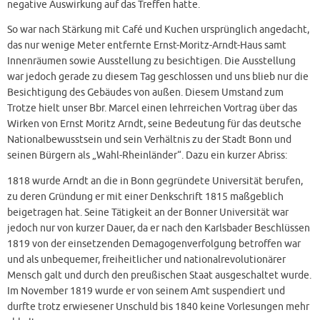
negative Auswirkung auf das Treffen hatte.
So war nach Stärkung mit Café und Kuchen ursprünglich angedacht,
das nur wenige Meter entfernte Ernst-Moritz-Arndt-Haus samt
Innenräumen sowie Ausstellung zu besichtigen. Die Ausstellung
war jedoch gerade zu diesem Tag geschlossen und uns blieb nur die
Besichtigung des Gebäudes von außen. Diesem Umstand zum
Trotze hielt unser Bbr. Marcel einen lehrreichen Vortrag über das
Wirken von Ernst Moritz Arndt, seine Bedeutung für das deutsche
Nationalbewusstsein und sein Verhältnis zu der Stadt Bonn und
seinen Bürgern als „Wahl-Rheinländer“. Dazu ein kurzer Abriss:
1818 wurde Arndt an die in Bonn gegründete Universität berufen,
zu deren Gründung er mit einer Denkschrift 1815 maßgeblich
beigetragen hat. Seine Tätigkeit an der Bonner Universität war
jedoch nur von kurzer Dauer, da er nach den Karlsbader Beschlüssen
1819 von der einsetzenden Demagogenverfolgung betroffen war
und als unbequemer, freiheitlicher und nationalrevolutionärer
Mensch galt und durch den preußischen Staat ausgeschaltet wurde.
Im November 1819 wurde er von seinem Amt suspendiert und
durfte trotz erwiesener Unschuld bis 1840 keine Vorlesungen mehr