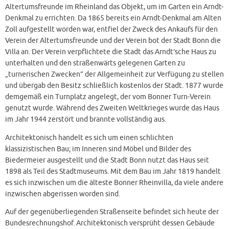
Altertumsfreunde im Rheinland das Objekt, um im Garten ein Arndt-
Denkmal zu errichten. Da 1865 bereits ein Arndt-Denkmal am Alten
Zoll aufgestellt worden war, entfiel der Zweck des Ankaufs für den
Verein der Altertumsfreunde und der Verein bot der Stadt Bonn die
Villa an. Der Verein verpflichtete die Stadt das Arndt’sche Haus zu
unterhalten und den straßenwärts gelegenen Garten zu
„turnerischen Zwecken” der Allgemeinheit zur Verfügung zu stellen
und übergab den Besitz schließlich kostenlos der Stadt. 1877 wurde
demgemäß ein Turnplatz angelegt, der vom Bonner Turn-Verein
genutzt wurde. Während des Zweiten Weltkrieges wurde das Haus
im Jahr 1944 zerstört und brannte vollständig aus.
Architektonisch handelt es sich um einen schlichten
klassizistischen Bau; im Inneren sind Möbel und Bilder des
Biedermeier ausgestellt und die Stadt Bonn nutzt das Haus seit
1898 als Teil des Stadtmuseums. Mit dem Bau im Jahr 1819 handelt
es sich inzwischen um die älteste Bonner Rheinvilla, da viele andere
inzwischen abgerissen worden sind.
Auf der gegenüberliegenden Straßenseite befindet sich heute der
Bundesrechnungshof. Architektonisch versprüht dessen Gebäude