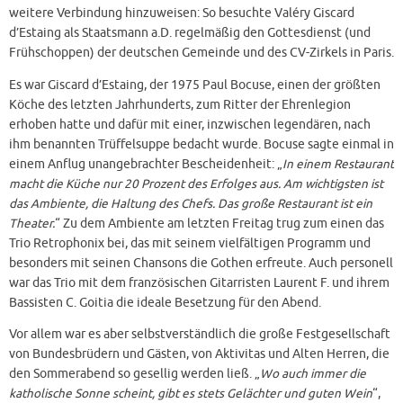
weitere Verbindung hinzuweisen: So besuchte Valéry Giscard
d’Estaing als Staatsmann a.D. regelmäßig den Gottesdienst (und
Frühschoppen) der deutschen Gemeinde und des CV-Zirkels in Paris.
Es war Giscard d’Estaing, der 1975 Paul Bocuse, einen der größten
Köche des letzten Jahrhunderts, zum Ritter der Ehrenlegion
erhoben hatte und dafür mit einer, inzwischen legendären, nach
ihm benannten Trüffelsuppe bedacht wurde. Bocuse sagte einmal in
einem Anflug unangebrachter Bescheidenheit: „
In einem Restaurant
macht die Küche nur 20 Prozent des Erfolges aus. Am wichtigsten ist
das Ambiente, die Haltung des Chefs. Das große Restaurant ist ein
Theater.
“ Zu dem Ambiente am letzten Freitag trug zum einen das
Trio Retrophonix bei, das mit seinem vielfältigen Programm und
besonders mit seinen Chansons die Gothen erfreute. Auch personell
war das Trio mit dem französischen Gitarristen Laurent F. und ihrem
Bassisten C. Goitia die ideale Besetzung für den Abend.
Vor allem war es aber selbstverständlich die große Festgesellschaft
von Bundesbrüdern und Gästen, von Aktivitas und Alten Herren, die
den Sommerabend so gesellig werden ließ. „
Wo auch immer die
katholische Sonne scheint, gibt es stets Gelächter und guten Wein
“,