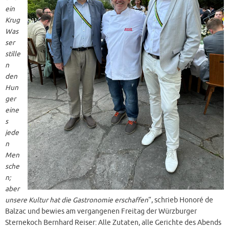
ein
Krug
Was
ser
stille
n
den
Hun
ger
eine
s
jede
n
Men
sche
n;
aber
unsere Kultur hat die Gastronomie erschaffen
“, schrieb Honoré de
Balzac und bewies am vergangenen Freitag der Würzburger
Sternekoch Bernhard Reiser: Alle Zutaten, alle Gerichte des Abends