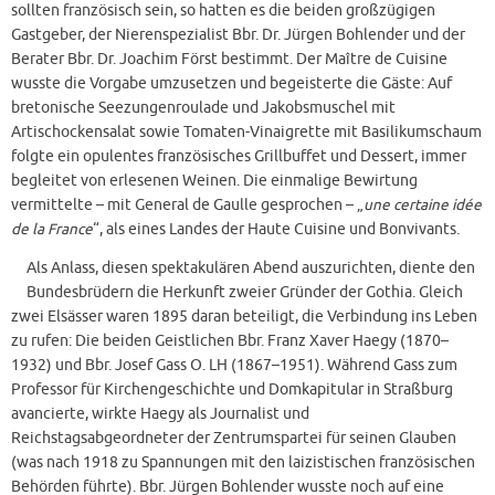
sollten französisch sein, so hatten es die beiden großzügigen
Gastgeber, der Nierenspezialist Bbr. Dr. Jürgen Bohlender und der
Berater Bbr. Dr. Joachim Först bestimmt. Der Maître de Cuisine
wusste die Vorgabe umzusetzen und begeisterte die Gäste: Auf
bretonische Seezungenroulade und Jakobsmuschel mit
Artischockensalat sowie Tomaten-Vinaigrette mit Basilikumschaum
folgte ein opulentes französisches Grillbuffet und Dessert, immer
begleitet von erlesenen Weinen. Die einmalige Bewirtung
vermittelte – mit General de Gaulle gesprochen – „
une certaine idée
de la France
“, als eines Landes der Haute Cuisine und Bonvivants.
Als Anlass, diesen spektakulären Abend auszurichten, diente den
Bundesbrüdern die Herkunft zweier Gründer der Gothia. Gleich
zwei Elsässer waren 1895 daran beteiligt, die Verbindung ins Leben
zu rufen: Die beiden Geistlichen Bbr. Franz Xaver Haegy (1870–
1932) und Bbr. Josef Gass O. LH (1867–1951). Während Gass zum
Professor für Kirchengeschichte und Domkapitular in Straßburg
avancierte, wirkte Haegy als Journalist und
Reichstagsabgeordneter der Zentrumspartei für seinen Glauben
(was nach 1918 zu Spannungen mit den laizistischen französischen
Behörden führte). Bbr. Jürgen Bohlender wusste noch auf eine