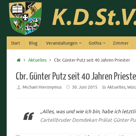
Zum
Inhalt
springen
Zum
Start
Blog
Veranstaltungen
Gothia
Zimmer
Inhalt
springen
Start
Aktuelles
Cbr. Günter Putz seit 40 Jahren Priester
Cbr. Günter Putz seit 40 Jahren Prieste
Michael Hieronymus
30. Juni 2015
Aktuelles
,
Würz
„Alles, was und wie ich bin, habe ich letzt
Cartellbruder Domdekan Prälat Günter Pu