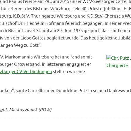
und Paulus feierte am 29.Juni 2015 unser WCV-Seelsorger Cartell
hulreferent des Bistums Würzburg, sein 40. Priesterjubiläum. Er i
burg, K.D.St.V. Thuringia zu Würzburg und K.D.St.V. Cheruscia W
 Bischof Dr. Friedhelm Hofmann feierlich begangen. In seiner Pre
rch Bischof Josef Stangl am 29. Juni 1975 gespürt, dass Ihr Leben
iv von der Liebe Gottes begleitet wurde. Das heutige kleine Jubilä
 langen Weg zu Gott“.
St.V. Markomannia Würzburg bei und fand somit
rger Ortsverband. In letzterem engagiert er
zburger CV-Verbindungen
stellten wir eine
verdanken“, sagte Cartellbruder Domdekan Putz in seinen Dankeswor
ight: Markus Hauck (POW)