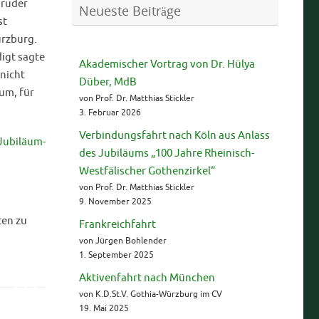
bruder
Neueste Beiträge
st
ürzburg.
digt sagte
Akademischer Vortrag von Dr. Hülya
 nicht
Düber, MdB
um, für
von Prof. Dr. Matthias Stickler
3. Februar 2026
Verbindungsfahrt nach Köln aus Anlass
des Jubiläums „100 Jahre Rheinisch-
Westfälischer Gothenzirkel“
von Prof. Dr. Matthias Stickler
9. November 2025
ten zu
Frankreichfahrt
von Jürgen Bohlender
1. September 2025
Aktivenfahrt nach München
von K.D.St.V. Gothia-Würzburg im CV
19. Mai 2025