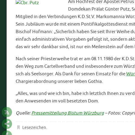
Am Hochfest der Apostel Petrus 
Domdekan Prälat Günter Putz, Sc
Mitglied in den Verbindungen K.D.St.V. Markomannia Würz
Sein Jubiläum wurde mit einem Pontifikalgottesdienst mit
Bischof Hofmann: „Sicherlich haben Sie seit Ihrer Weihe du
einfach administrativen Vorgaben gefolgt ist, sondern akt
das wir sehr dankbar sind, ist nur ein Meilenstein auf dem
Nach seiner Priesterweihe trat er am 08.11.1980 der K.D.
den Weg zum Cartellverband und insbesondere zum Würzbu
sich als Seelsorger. Als Dank für seinen Einsatz für die
Wür
Chargierabordnung unserer lieben Gothia.
„Alles, was und wie ich bin, habe ich letztlich Ihnen zu 
den Anwesenden im voll besetzten Dom.
Quelle:
Pressemitteilung Bistum Würzburg
– Fotos: Copyr
Lesezeichen
.