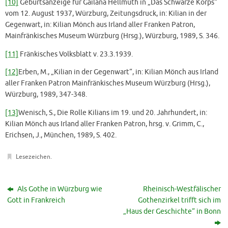
[10]
Geburtsanzeige für Gailana Hellmuth in „Das Schwarze Korps“
vom 12. August 1937, Würzburg, Zeitungsdruck, in: Kilian in der
Gegenwart, in: Kilian Mönch aus Irland aller Franken Patron,
Mainfränkisches Museum Würzburg (Hrsg.), Würzburg, 1989, S. 346.
[11]
Fränkisches Volksblatt v. 23.3.1939.
[12]
Erben, M., „Kilian in der Gegenwart“, in: Kilian Mönch aus Irland
aller Franken Patron Mainfränkisches Museum Würzburg (Hrsg.),
Würzburg, 1989, 347-348.
[13]
Wenisch, S., Die Rolle Kilians im 19. und 20. Jahrhundert, in:
Kilian Mönch aus Irland aller Franken Patron, hrsg. v. Grimm, C.,
Erichsen, J., München, 1989, S. 402.
Lesezeichen
.
Als Gothe in Würzburg wie
Rheinisch-Westfälischer
Gott in Frankreich
Gothenzirkel trifft sich im
„Haus der Geschichte“ in Bonn