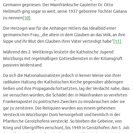
Germanin gepriesen. Der Mainfränkische Gauleiter Dr. Otto
Hellmuth ging sogar so weit, seine 1937 geborene Tochter Gailana
zu nennen
[10]
.
Die Herzogin war für die Anhänger Hitlers das Idealbild einer
germanischen Frau, „die allein in dem Glauben an das Volk, an ihre
Sippe und ihr Blut den Glauben ihrer Väter verteidigt habe“
[11]
.
Während des 2. Weltkriegs leistete die Katholische Jugend
Würzburgs mit regelmäßigen Gottesdiensten in der Kiliansgruft
passiven Widerstand.
Da sich die Nationalsozialisten jedoch in keiner Weise von ihrer
radikalen Haltung der Katholischen Kirche gegenüber abbringen
ließen und ihre Propaganda fortsetzten, lag der Verdacht nahe, dass
sie versuchen würden, die Schädel der in Mainfranken so verehrten
Frankenapostel zu politischen Zwecken zu missbrauchen oder sie
gar zu zerstören. Die Reliquien wurden aus einem geheimen
Versteck im Würzburger Dom hervorgeholt und heimlich in der
Pfarrkirche Gerolzhofens versteckt. So blieben die Gebeine, von
Krieg und Übergriffen verschont, bis 1949 in Gerolzhofen. Am 5. Juli