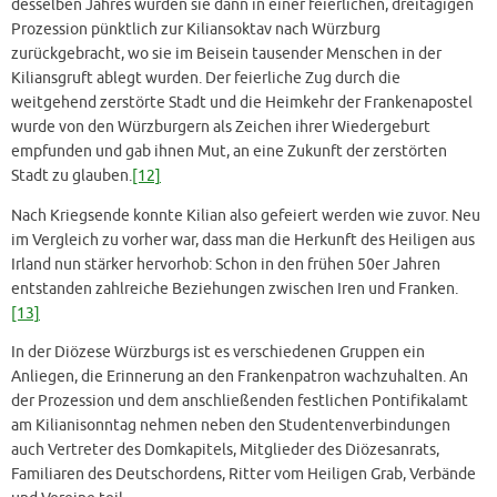
desselben Jahres wurden sie dann in einer feierlichen, dreitägigen
Prozession pünktlich zur Kiliansoktav nach Würzburg
zurückgebracht, wo sie im Beisein tausender Menschen in der
Kiliansgruft ablegt wurden. Der feierliche Zug durch die
weitgehend zerstörte Stadt und die Heimkehr der Frankenapostel
wurde von den Würzburgern als Zeichen ihrer Wiedergeburt
empfunden und gab ihnen Mut, an eine Zukunft der zerstörten
Stadt zu glauben.
[12]
Nach Kriegsende konnte Kilian also gefeiert werden wie zuvor. Neu
im Vergleich zu vorher war, dass man die Herkunft des Heiligen aus
Irland nun stärker hervorhob: Schon in den frühen 50er Jahren
entstanden zahlreiche Beziehungen zwischen Iren und Franken.
[13]
In der Diözese Würzburgs ist es verschiedenen Gruppen ein
Anliegen, die Erinnerung an den Frankenpatron wachzuhalten. An
der Prozession und dem anschließenden festlichen Pontifikalamt
am Kilianisonntag nehmen neben den Studentenverbindungen
auch Vertreter des Domkapitels, Mitglieder des Diözesanrats,
Familiaren des Deutschordens, Ritter vom Heiligen Grab, Verbände