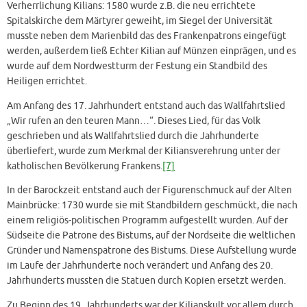
Verherrlichung Kilians: 1580 wurde z.B. die neu errichtete
Spitalskirche dem Märtyrer geweiht, im Siegel der Universität
musste neben dem Marienbild das des Frankenpatrons eingefügt
werden, außerdem ließ Echter Kilian auf Münzen einprägen, und es
wurde auf dem Nordwestturm der Festung ein Standbild des
Heiligen errichtet.
Am Anfang des 17. Jahrhundert entstand auch das Wallfahrtslied
„Wir rufen an den teuren Mann…“. Dieses Lied, für das Volk
geschrieben und als Wallfahrtslied durch die Jahrhunderte
überliefert, wurde zum Merkmal der Kiliansverehrung unter der
katholischen Bevölkerung Frankens.
[7]
In der Barockzeit entstand auch der Figurenschmuck auf der Alten
Mainbrücke: 1730 wurde sie mit Standbildern geschmückt, die nach
einem religiös-politischen Programm aufgestellt wurden. Auf der
Südseite die Patrone des Bistums, auf der Nordseite die weltlichen
Gründer und Namenspatrone des Bistums. Diese Aufstellung wurde
im Laufe der Jahrhunderte noch verändert und Anfang des 20.
Jahrhunderts mussten die Statuen durch Kopien ersetzt werden.
Zu Beginn des 19. Jahrhunderts war der Kilianskult vor allem durch