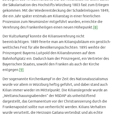
die Säkularisation des Hochstifts Würzburg 1803 fast zum Erliegen
gekommen. Mit der Wiederentdeckung der Schädelreliquien 1849,
die ein Jahr später erstmals am Kilianstag in einer feierlichen
Prozession zum Neumünster mitgeführt wurden, erreichte die
Verehrung des Frankenheiligen einen neuen Höhepunkt.
[8]
Der Kulturkampf konnte die Kiliansverehrung nicht
beeinträchtigen. 1889 feierte man am Kiliansjubiläum ein geistlich-
weltliches Fest für alle Bevölkerungsschichten. 1895 weihte der
Prinzregent Bayerns Luitpold den Kiliansbrunnen auf dem
Bahnhofsplatz ein. Dadurch kam der Prinzregent, ein Vertreter des
Bayerischen Staates, sowohl den Franken als auch der Kirche
entgegen.
[9]
Der sogenannte Kirchenkampf in der Zeit des Nationalsozialismus
wurde vor allem in Würzburg heftig geführt, und dabei stand auch
Kilian immer wieder im Mittelpunkt. Die Kilianslegende wurde an
„Weltanschauungsabenden“ der NSDAP als unheilstiftend
dargestellt, das Germanentum vor der Christianisierung durch die
Frankenapostel sollte nun verherrlicht werden. Kilians Verhalten
wurde verurteilt, die Herzogin Gailana verteidigt und als echte