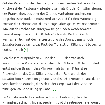
Ort der Verehrung der Heiligen, gefunden werden. Sollte es die
Kirche auf der Festung Marienberg sein als Ort der Christianisierung
des Frankenherzogs oder der Ort des Martyriums und ersten
Begräbnisses? Burkard entschied sich zuerst für den Marienberg,
musste die Gebeine allerdings einige Jahre später, wahrscheinlich
746, auf das rechte Mainufer, wo sie gefunden worden waren,
zurückbringen lassen. Am 8. Juli 787 feierte Karl der Große
wahrscheinlich mit der Fertigstellung des Doms, damals noch
Salvatordom genannt, das Fest der Translation Kilians und besuchte
dort sein Grab.
[4]
Von diesem Zeitpunkt an wurde der 8. Juli der fränkisch-
würzburgische Volksfeiertag schlechthin. Schon im 8. Jahrhundert
entstand der Brauch, dass Pfarreien jährlich am Kilianstag in
Prozessionen das Grab Kilians besuchten. Bald wurde der
Salvatordom Kiliansdom genannt, da das Patrozinium Kilians durch
verschiedene Wunder, die sich in der Gegenwart der Gebeine
zutrugen, an Bedeutung gewann.
[5]
Im 12. Jahrhundert veranlasste Bischof Embricho, dass das
Kiliansfest auf acht Tage ausgedehnt und die religiöse Feier genau