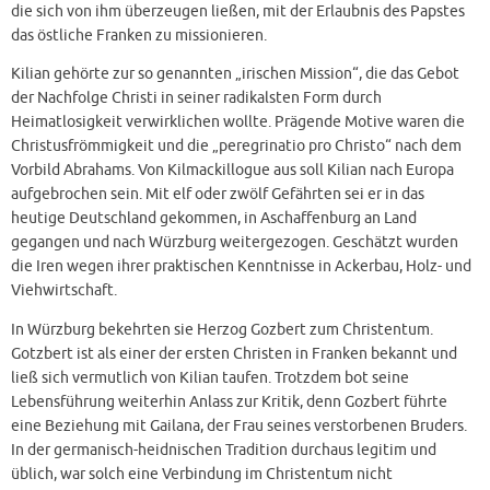
die sich von ihm überzeugen ließen, mit der Erlaubnis des Papstes
das östliche Franken zu missionieren.
Kilian gehörte zur so genannten „irischen Mission“, die das Gebot
der Nachfolge Christi in seiner radikalsten Form durch
Heimatlosigkeit verwirklichen wollte. Prägende Motive waren die
Christusfrömmigkeit und die „peregrinatio pro Christo“ nach dem
Vorbild Abrahams. Von Kilmackillogue aus soll Kilian nach Europa
aufgebrochen sein. Mit elf oder zwölf Gefährten sei er in das
heutige Deutschland gekommen, in Aschaffenburg an Land
gegangen und nach Würzburg weitergezogen. Geschätzt wurden
die Iren wegen ihrer praktischen Kenntnisse in Ackerbau, Holz- und
Viehwirtschaft.
In Würzburg bekehrten sie Herzog Gozbert zum Christentum.
Gotzbert ist als einer der ersten Christen in Franken bekannt und
ließ sich vermutlich von Kilian taufen. Trotzdem bot seine
Lebensführung weiterhin Anlass zur Kritik, denn Gozbert führte
eine Beziehung mit Gailana, der Frau seines verstorbenen Bruders.
In der germanisch-heidnischen Tradition durchaus legitim und
üblich, war solch eine Verbindung im Christentum nicht