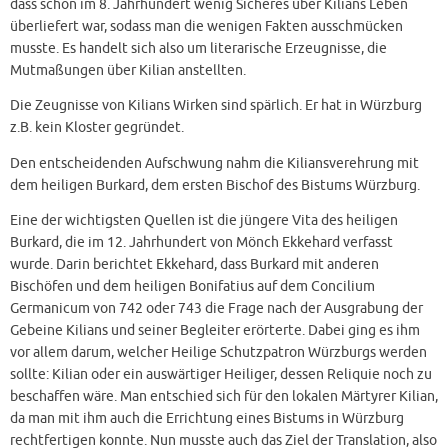
dass schon im 8. Jahrhundert wenig Sicheres über Kilians Leben
überliefert war, sodass man die wenigen Fakten ausschmücken
musste. Es handelt sich also um literarische Erzeugnisse, die
Mutmaßungen über Kilian anstellten.
Die Zeugnisse von Kilians Wirken sind spärlich. Er hat in Würzburg
z.B. kein Kloster gegründet.
Den entscheidenden Aufschwung nahm die Kiliansverehrung mit
dem heiligen Burkard, dem ersten Bischof des Bistums Würzburg.
Eine der wichtigsten Quellen ist die jüngere Vita des heiligen
Burkard, die im 12. Jahrhundert von Mönch Ekkehard verfasst
wurde. Darin berichtet Ekkehard, dass Burkard mit anderen
Bischöfen und dem heiligen Bonifatius auf dem Concilium
Germanicum von 742 oder 743 die Frage nach der Ausgrabung der
Gebeine Kilians und seiner Begleiter erörterte. Dabei ging es ihm
vor allem darum, welcher Heilige Schutzpatron Würzburgs werden
sollte: Kilian oder ein auswärtiger Heiliger, dessen Reliquie noch zu
beschaffen wäre. Man entschied sich für den lokalen Märtyrer Kilian,
da man mit ihm auch die Errichtung eines Bistums in Würzburg
rechtfertigen konnte. Nun musste auch das Ziel der Translation, also