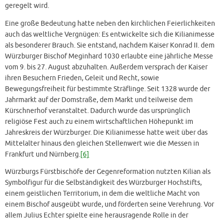
geregelt wird.
Eine große Bedeutung hatte neben den kirchlichen Feierlichkeiten
auch das weltliche Vergnügen: Es entwickelte sich die Kilianimesse
als besonderer Brauch. Sie entstand, nachdem Kaiser Konrad II. dem
Würzburger Bischof Meginhard 1030 erlaubte eine jährliche Messe
vom 9. bis 27. August abzuhalten. Außerdem versprach der Kaiser
ihren Besuchern Frieden, Geleit und Recht, sowie
Bewegungsfreiheit für bestimmte Sträflinge. Seit 1328 wurde der
Jahrmarkt auf der Domstraße, dem Markt und teilweise dem
Kürschnerhof veranstaltet. Dadurch wurde das ursprünglich
religiöse Fest auch zu einem wirtschaftlichen Höhepunkt im
Jahreskreis der Würzburger. Die Kilianimesse hatte weit über das
Mittelalter hinaus den gleichen Stellenwert wie die Messen in
Frankfurt und Nürnberg.
[6]
Würzburgs Fürstbischöfe der Gegenreformation nutzten Kilian als
Symbolfigur für die Selbständigkeit des Würzburger Hochstifts,
einem geistlichen Territorium, in dem die weltliche Macht von
einem Bischof ausgeübt wurde, und förderten seine Verehrung. Vor
allem Julius Echter spielte eine herausragende Rolle in der