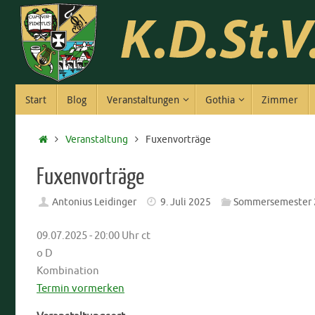
Zum
Inhalt
springen
Zum
Start
Blog
Veranstaltungen
Gothia
Zimmer
Inhalt
springen
Start
Veranstaltung
Fuxenvorträge
Fuxenvorträge
Antonius Leidinger
9. Juli 2025
Sommersemester 
09.07.2025 - 20:00 Uhr ct
o D
Kombination
Termin vormerken