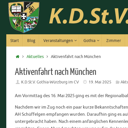
Zum
Inhalt
springen
Zum
Start
Blog
Veranstaltungen
Gothia
Zimmer
Inhalt
springen
Start
Aktuelles
Aktivenfahrt nach München
Aktivenfahrt nach München
K.D.St.V. Gothia-Würzburg im CV
19. Mai 2025
Akt
Am Vormittag des 16. Mai 2025 ging es mit der Regionalb
Nachdem wir im Zug noch ein paar kurze Bekanntschaften
AH Schüffelgen empfangen wurden. Daraufhin ging es auf 
untergebracht haben. Nach einem anfänglichen Kennenler