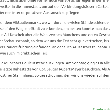
stadt, nicht aber ohne vorher noch von AH Schüffelgen in den Bie
 weiter in die Innenstadt, um auf den Verbindungshäusern Cartell
r den interkorporativen Austausch zu pflegen.
uf dem Viktualienmarkt, wo wir durch die vielen Stände schlende
s auf den Weg, die Stadt zu erkunden; am besten konnte man das 
o aus AH Koschek über alle Wahrzeichen Münchens und deren Gesch
r Stehausschank, an dem wir uns die Zeit sehr gut vertrieben, bis
er Brauereiführung einfanden, an der auch AH Kastner teilnahm. 
ie auch im praktischen Teil.
e Münchner Couleurszene ausklingen. Am Sonntag ging es in aller
ie letzte Ruhestätte von Cbr. Seliger Rupert Mayer besuchten. Als 
ugustiner Stammhaus. So gesättigt machten wir uns wieder auf de
Frankreic