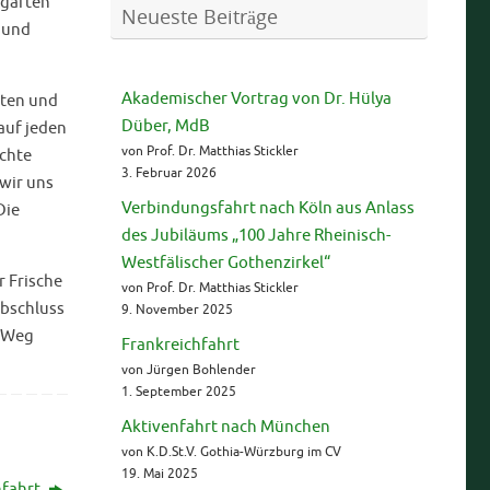
rgarten
Neueste Beiträge
- und
Akademischer Vortrag von Dr. Hülya
rten und
Düber, MdB
auf jeden
von Prof. Dr. Matthias Stickler
ichte
3. Februar 2026
 wir uns
Verbindungsfahrt nach Köln aus Anlass
Die
des Jubiläums „100 Jahre Rheinisch-
Westfälischer Gothenzirkel“
 Frische
von Prof. Dr. Matthias Stickler
Abschluss
9. November 2025
n Weg
Frankreichfahrt
von Jürgen Bohlender
1. September 2025
Aktivenfahrt nach München
von K.D.St.V. Gothia-Würzburg im CV
19. Mai 2025
hfahrt