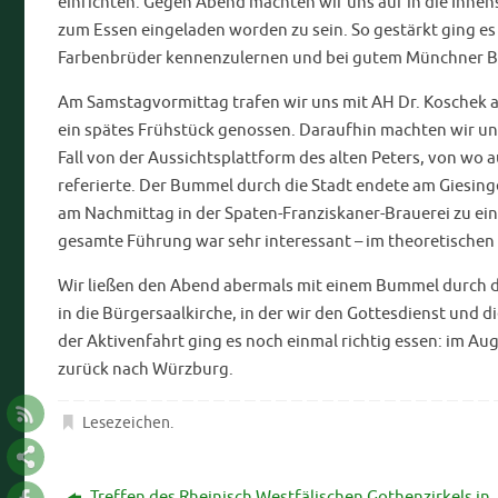
einrichten. Gegen Abend machten wir uns auf in die Innen
zum Essen eingeladen worden zu sein. So gestärkt ging es
Farbenbrüder kennenzulernen und bei gutem Münchner Bie
Am Samstagvormittag trafen wir uns mit AH Dr. Koschek a
ein spätes Frühstück genossen. Daraufhin machten wir un
Fall von der Aussichtsplattform des alten Peters, von w
referierte. Der Bummel durch die Stadt endete am Giesinge
am Nachmittag in der Spaten-Franziskaner-Brauerei zu ein
gesamte Führung war sehr interessant – im theoretischen w
Wir ließen den Abend abermals mit einem Bummel durch di
in die Bürgersaalkirche, in der wir den Gottesdienst und d
der Aktivenfahrt ging es noch einmal richtig essen: im A
zurück nach Würzburg.
Lesezeichen
.
Treffen des Rheinisch Westfälischen Gothenzirkels in