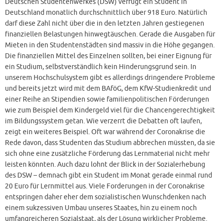
Deutschen Studentenwerkes (DSW) verfügt ein Student in
Deutschland monatlich durchschnittlich über 918 Euro. Natürlich
darf diese Zahl nicht über die in den letzten Jahren gestiegenen
finanziellen Belastungen hinwegtäuschen. Gerade die Ausgaben für
Mieten in den Studentenstädten sind massiv in die Höhe gegangen.
Die finanziellen Mittel des Einzelnen sollten, bei einer Eignung für
ein Studium, selbstverständlich kein Hinderungsgrund sein. In
unserem Hochschulsystem gibt es allerdings dringendere Probleme
und bereits jetzt wird mit dem BAföG, dem KfW-Studienkredit und
einer Reihe an Stipendien sowie familienpolitischen Förderungen
wie zum Beispiel dem Kindergeld viel für die Chancengerechtigkeit
im Bildungssystem getan. Wie verzerrt die Debatten oft laufen,
zeigt ein weiteres Beispiel. Oft war während der Coronakrise die
Rede davon, dass Studenten das Studium abbrechen müssten, da sie
sich ohne eine zusätzliche Förderung das Lernmaterial nicht mehr
leisten könnten. Auch dazu lohnt der Blick in der Sozialerhebung
des DSW – demnach gibt ein Student im Monat gerade einmal rund
20 Euro für Lernmittel aus. Viele Forderungen in der Coronakrise
entspringen daher eher dem sozialistischen Wunschdenken nach
einem sukzessiven Umbau unseres Staates, hin zu einem noch
umfangreicheren Sozialstaat, als der Lösung wirklicher Probleme.