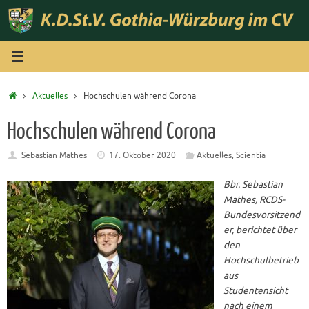
Zum
Inhalt
springen
Start
Aktuelles
Hochschulen während Corona
Hochschulen während Corona
Sebastian Mathes
17. Oktober 2020
Aktuelles
,
Scientia
Bbr. Sebastian
Mathes, RCDS-
Bundesvorsitzend
er, berichtet über
den
Hochschulbetrieb
aus
Studentensicht
nach einem