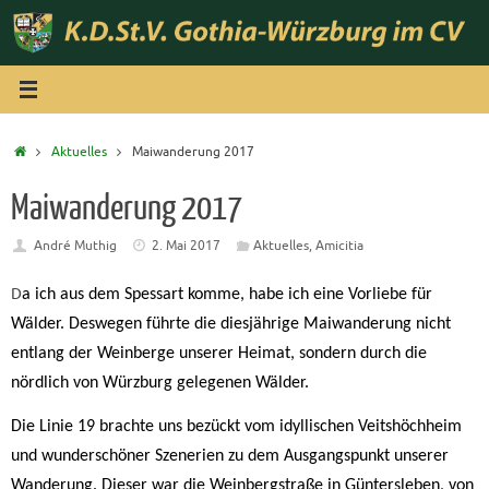
Zum
Inhalt
springen
Start
Aktuelles
Maiwanderung 2017
Maiwanderung 2017
André Muthig
2. Mai 2017
Aktuelles
,
Amicitia
D
a ich aus dem Spessart komme, habe ich eine Vorliebe für
Wälder. Deswegen führte die diesjährige Maiwanderung nicht
entlang der Weinberge unserer Heimat, sondern durch die
nördlich von Würzburg gelegenen Wälder.
Die Linie 19 brachte uns bezückt vom idyllischen Veitshöchheim
und wunderschöner Szenerien zu dem Ausgangspunkt unserer
Wanderung. Dieser war die Weinbergstraße in Güntersleben, von