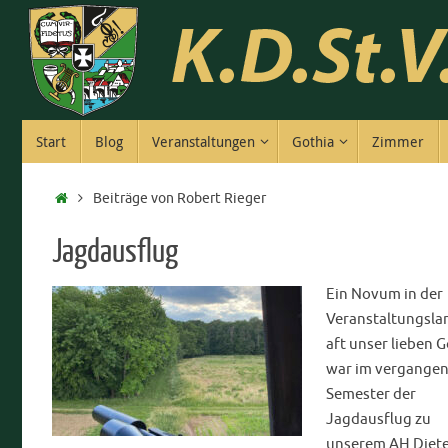
Zum
Inhalt
springen
Zum
Start
Blog
Veranstaltungen
Gothia
Zimmer
Inhalt
springen
Start
Beiträge von Robert Rieger
Jagdausflug
Ein Novum in der
Veranstaltungsla
aft unser lieben 
war im vergange
Semester der
Jagdausflug zu
unserem AH Diet