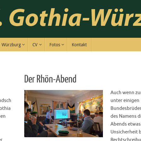
Würzburg
CV
Fotos
Kontakt
Der Rhön-Abend
Auch wenn zu
ndsch
unter einigen
Gothia
Bundesbrüder
nen
des Namens d
Abends etwas
Unsicherheit b
er
Rechtschreib