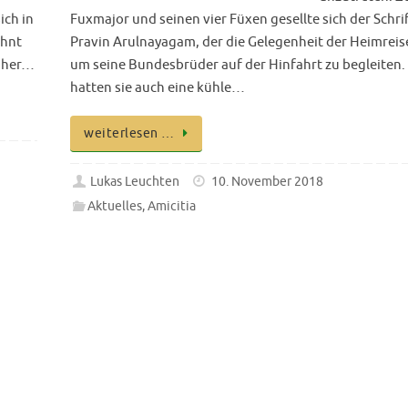
ich in
Fuxmajor und seinen vier Füxen gesellte sich der Schri
öhnt
Pravin Arulnayagam, der die Gelegenheit der Heimreis
Daher…
um seine Bundesbrüder auf der Hinfahrt zu begleiten.
hatten sie auch eine kühle…
weiterlesen …
Lukas Leuchten
10. November 2018
Aktuelles
,
Amicitia