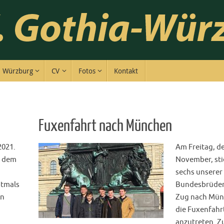
Würzburg
CV
Fotos
Kontakt
Fuxenfahrt nach München
2021.
Am Freitag, d
n dem
November, st
sechs unserer
stmals
Bundesbrüder
en
Zug nach Mün
die Fuxenfahr
anzutreten. 