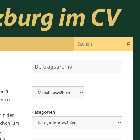
Suc
Suchen
Beitragsarchiv
Archiv
em 9.
iegen
Kategorien
 in den
chen, um
t
Zum