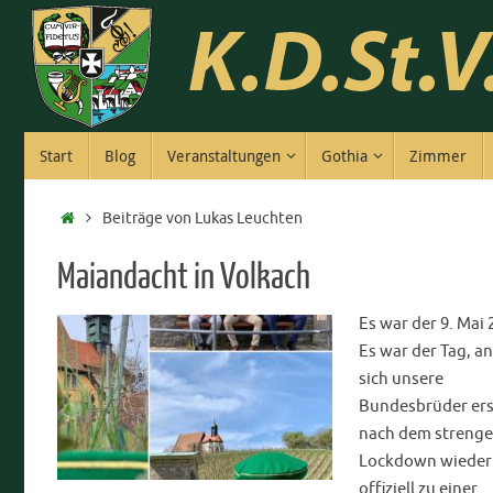
Zum
Inhalt
springen
Zum
Start
Blog
Veranstaltungen
Gothia
Zimmer
Inhalt
springen
Start
Beiträge von Lukas Leuchten
Maiandacht in Volkach
Es war der 9. Mai 
Es war der Tag, a
sich unsere
Bundesbrüder er
nach dem streng
Lockdown wieder
offiziell zu einer