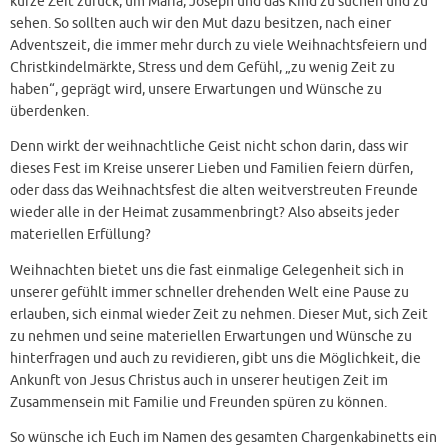
kurze Zeit zurück, um Maria, Joseph und das Kind zu suchen und zu
sehen. So sollten auch wir den Mut dazu besitzen, nach einer
Adventszeit, die immer mehr durch zu viele Weihnachtsfeiern und
Christkindelmärkte, Stress und dem Gefühl, „zu wenig Zeit zu
haben“, geprägt wird, unsere Erwartungen und Wünsche zu
überdenken.
Denn wirkt der weihnachtliche Geist nicht schon darin, dass wir
dieses Fest im Kreise unserer Lieben und Familien feiern dürfen,
oder dass das Weihnachtsfest die alten weitverstreuten Freunde
wieder alle in der Heimat zusammenbringt? Also abseits jeder
materiellen Erfüllung?
Weihnachten bietet uns die fast einmalige Gelegenheit sich in
unserer gefühlt immer schneller drehenden Welt eine Pause zu
erlauben, sich einmal wieder Zeit zu nehmen. Dieser Mut, sich Zeit
zu nehmen und seine materiellen Erwartungen und Wünsche zu
hinterfragen und auch zu revidieren, gibt uns die Möglichkeit, die
Ankunft von Jesus Christus auch in unserer heutigen Zeit im
Zusammensein mit Familie und Freunden spüren zu können.
So wünsche ich Euch im Namen des gesamten Chargenkabinetts ein