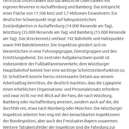
territorial Unterfranken und das westliche Oberfranken mit
eigenen Revieren in Aschaffenburg und Bamberg. Das entspricht
einer Fläche von 11.500 km2 und 1,7 Millionen Einwohnern. Ein
deutlicher Schwerpunkt liegt auf bahnpolizeilichen
Zuständigkeiten in Aschaffenburg (14.000 Reisende am Tag),
Würzburg (35.000 Reisende am Tag) und Bamberg (15.000 Reisende
am Tag). Das Streckennetz umfasst 142 Bahnhöfe und Haltepunkte
sowie 944 Bahnkilometer. Die Inspektion gliedert sich im
Wesentlichen in eine Führungsgruppe, Dienstgruppen und den
Ermittlungsdienst. Ein zentraler Aufgabenschwer-punkt ist
insbesondere der Fußballfanreiseverkehr, dem Würzburger
Hauptbahnhof kommt hier eine wichtige Schnittstellenfunktion zu.
Dr. Schultheiß konnte hierzu interessante Details aus seinem
Arbeitsalltag berichten, die deutlich machten, dass die Ligaspiele
einen erheblichen Organisations- und Personaleinsatz erfordern
und zwar nicht nur mit Blick auf die Fans, die nach Würzburg,
Bamberg oder Aschaffenburg anreisen, sondern auch auf die, die
durchfah-ren, etwa nach Nürnberg oder München. Die Würzburger
Inspektion arbeitet hier eng mit den benachbarten Inspektionen
der Bundespolizei, aber auch des Freistaates Bayern zusammen.
Weitere Tätigkeitsfelder der Inspektion sind die Fahndung zur