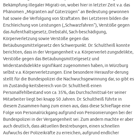
Bekämpfung illegaler Migrati-on, wobei hier in letzter Zeit v.a. das
Phänomen „Migranten auf Güterzügen“ an Bedeutung gewonnen
hat sowie die Verfolgung von Straftaten. Bei Letzteren bilden die
Erschleichung von Leistungen („Schwarzfahren“), Verstöße gegen
das Aufenthaltsgesetz, Diebstahl, Sach-beschädigung,
Körperverletzung sowie Verstöße gegen das
Betäubungsmittelgesetz den Schwerpunkt. Dr. Schultheiß konnte
berichten, dass in der Vergangenheit v.a. Körperverlet-zungsdelikte,
Verstöße gegen das Betäubungsmittelgesetz und
Widerstandsdelikte signifikant zugenommen haben, in Würzburg
selbst v.a. Körperverletzungen. Eine besondere Herausfor-derung
stellt für die Bundespolizei die Nachwuchsgewinnung dar, so gibt es
im Zuständig-keitsbereich von Dr. Schultheiß einen
Personalfehlbestand von ca. 35%, das Durchschnittsal-ter seiner
Mitarbeiter liegt bei knapp 50 Jahren. Dr. Schultheiß führte in
diesem Zusammen-hang zum einen aus, dass diese Schieflage eine
Folge von Personalrückgang aufgrund von Pensionierungen bei der
Bundespolizei in der Vergangenheit sei. Zum andern machte er aber
auch deutlich, dass aktuellen Bestrebungen, einen schnellen
Aufwuchs der Polizeikräfte zu erreichen, aufgrund endlicher