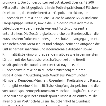
promoviert. Die Bundespolizei verfügt aktuell über ca. 42.500
Mitarbeiter, sie ist gegliedert in ein Polizei-präsidium, 9 Flächen-
Direktionen, die Bundesbereitschaftspolizeidirektion, die
Bundespoli-zeidirektion 11, die u.a. die bekannte GSG 9 und eine
Fliegergruppe umfasst, sowie die Bun-despolizeiakademie in
Lübeck, der wiederum sechs Aus- und Fortbildungszentren
unterste-hen. Die Zuständigkeitsbereiche der Bundespolizei, die
2005 aus dem früheren Bundesgrenz-schutz hervorgegangen ist,
sind neben dem Grenzschutz und bahnpolizeilichen Aufgaben die
Luftsicherheit, maritime und internationale Aufgaben sowie
Kriminalitätsbekämpfung; außer-dem gibt es wie in den meisten
Ländern mit der Bundesbereitschaftspolizei eine Bereit-
schaftspolizei des Bundes. Im Freistaat Bayern ist die
Bundespolizeidirektion in München zuständig mit ihren
Inspektionen in Würzburg, Selb, Waidhaus, Waldmünchen,
Nürnberg, Kempten, München, Rosenheim, Freilassing und Passau,
ferner gibt es eine Kriminalitätsbe-kämpfungsinspektion und die
vier Bundespolizeiinspektionen am Münchner Flughafen. Die von
Dr. Schultheiß geleitete Bundespolizeiinspektion Würzburg, die
ihren Sitz im Posthoch-haus am Hauptbahnhof hat, umfasst