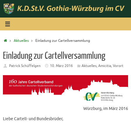
Zum
Inhalt
springen
Start
Aktuelles
Einladung zur Cartellversammlung
Einladung zur Cartellversammlung
Patrick Schüffelgen
10. März 2016
Aktuelles
,
Amicitia
,
Vorort
Würzburg, im März 2016
Liebe Cartell- und Bundesbrüder,