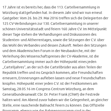
17 Jahre ist es bereits her, dass die 113. Cartellversammlung in
Würzburg stattgefunden hat. In diesem Jahr sind wir nun erneut
Gastgeber. Vom 26. bis 29. Mai 2016 treffen sich die Delegierten der
125 CV-Verbindungen zur 130. Cartellversammlung in unserer
schönen Universitätsstadt und feiern 160 Jahre CV. Im Mittelpunkt
dieser Tage stehen die Verhandlungen und Diskussionen des
Studenten- und Altherrentages, sowie die Sitzungen der C.V. über
das Wohl des Verbandes und dessen Zukunft. Neben den Sitzungen
und dem Akademischen Forum in der Neubaukirche, mit der
Verleihung des Wissenschaftspreises der CV-Akademie, ist die
Cartellversammlung immer auch der Höhepunkt eines jeden
„Cartelljahres“, an der sich die Cartellbrüder aus allen Teilen der
Republik treffen und ins Gespräch kommen, alte Freundschaften
erneuern, Erinnerungen aufleben lassen und neue Freundschaften
knüpfen. Höhepunkt einer jeden C.V. ist der Festkommers am
Samstag, 28.05.16 im Congress Centrum Würzburg, an dem
Generalbundesanwalt Cbr. Dr. Peter Frank (ChW!) die Festrede
halten wird. Am Abend zuvor haben wir die Gelegenheit, an gleicher
Stelle, eine rauschende Ballnacht feiern zu können. Das Offizielle
Programm, ebenso wie das Rahmenprogramm sind in der