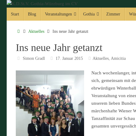
Zum
Zum
Inhalt
Start
Blog
Veranstaltungen
Gothia
Zimmer
Wür
Inhalt
springen
springen
Start
Aktuelles
Ins neue Jahr getanzt
Ins neue Jahr getanzt
Simon Gradl
17. Januar 2015
Aktuelles
,
Amicitia
Nach wochenlanger, int
sich, gemeinsam mit d
ehrwürdigen Winterball
Veranstaltung von ein
unserem lieben Bundesb
märchenhafte Wiener Wa
Tanzaffinität zur Schau
gesamten unvergesslich