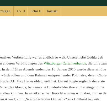
zburg
CV
Fotos
Kontakt
ensiver Vorbereitung war es endlich so weit: Unsere liebe Gothia gab
en anderen Verbindungen des
Würzburger Cartellverbands
, die Ehre zu
. In den frühen Abendstunden des 16. Januar 2015 wurde diese schöne
er würdevollen und dem Rahmen entsprechender Polonaise, deren Chore
ruder AH Max Hader oblag, eröffnet. Darauf folgte sogleich der erste
lzer des Abends, bei dem alle Bundesbrüder ihre vorher eingeprobte
 stellen konnten. In musikalischer Hinsicht wurden wir dabei, und an d
en Abend, vom „Savoy Ballroom Orchestra“ aus Bütthard begleitet.