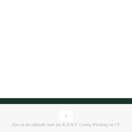
Dies ist die offizielle Seite der K.D.St.V. Gothia-Würzburg im CV.