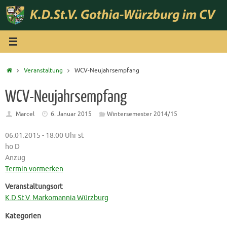
Zum
Inhalt
springen
Start
Veranstaltung
WCV-Neujahrsempfang
WCV-Neujahrsempfang
Marcel
6. Januar 2015
Wintersemester 2014/15
06.01.2015 - 18:00 Uhr st
ho D
Anzug
Termin vormerken
Veranstaltungsort
K.D.St.V. Markomannia Würzburg
Kategorien