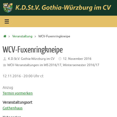
Zum
Inhalt
springen
Start
Veranstaltung
WCV-Fuxenringkneipe
WCV-Fuxenringkneipe
K.D.St.V. Gothia-Würzburg im CV
12. November 2016
WCV-Veranstaltungen im WS 2016/17
,
Wintersemester 2016/17
12.11.2016 - 20:00 Uhr ct
Anzug
Termin vormerken
Veranstaltungsort
Gothenhaus