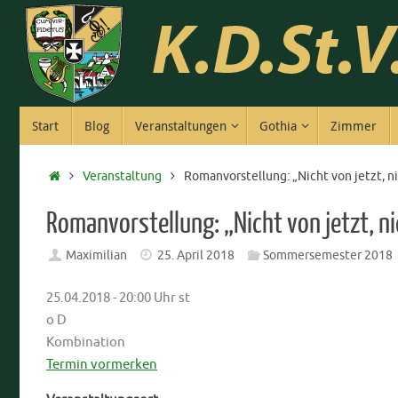
Zum
Inhalt
springen
Zum
Start
Blog
Veranstaltungen
Gothia
Zimmer
Inhalt
springen
Start
Veranstaltung
Romanvorstellung: „Nicht von jetzt, ni
Romanvorstellung: „Nicht von jetzt, ni
Maximilian
25. April 2018
Sommersemester 2018
25.04.2018 - 20:00 Uhr st
o D
Kombination
Termin vormerken