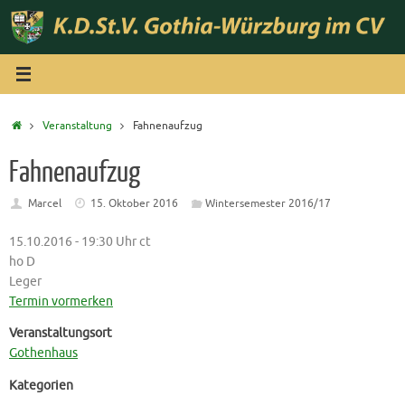
Zum
Inhalt
springen
Start
Veranstaltung
Fahnenaufzug
Fahnenaufzug
Marcel
15. Oktober 2016
Wintersemester 2016/17
15.10.2016 - 19:30 Uhr ct
ho D
Leger
Termin vormerken
Veranstaltungsort
Gothenhaus
Kategorien