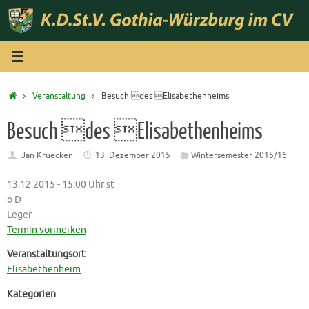
Zum
Inhalt
springen
Start
Veranstaltung
Besuch des Elisabethenheims
Besuch des Elisabethenheims
Jan Kruecken
13. Dezember 2015
Wintersemester 2015/16
13.12.2015 - 15:00 Uhr st
o D
Leger
Termin vormerken
Veranstaltungsort
Elisabethenheim
Kategorien