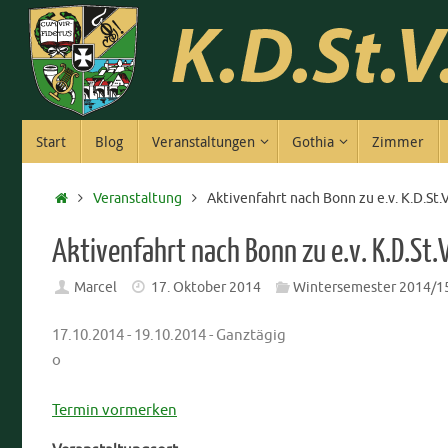
Zum
Inhalt
springen
Zum
Start
Blog
Veranstaltungen
Gothia
Zimmer
Inhalt
springen
Start
Veranstaltung
Aktivenfahrt nach Bonn zu e.v. K.D.St.
Aktivenfahrt nach Bonn zu e.v. K.D.St.
Marcel
17. Oktober 2014
Wintersemester 2014/1
17.10.2014 - 19.10.2014 - Ganztägig
o
Termin vormerken