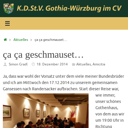
Zum
Inhalt
springen
Start
Aktuelles
ça ça geschmauset…
ça ça geschmauset…
Simon Gradl
18. Dezember 2014
Aktuelles
,
Amicitia
Ja, dass war wohl der Vorsatz unter dem viele meiner Bundesbrüder
und ich am Mittwoch den 17.12.2014 zu unserem gemeinsamen
Gansessen nach Randersacker aufbrachen.
Start dieser Reise war,
wie immer,
unser schönes
Gothenhaus,
von dem aus wir
um 19:00 Uhr in
Richtung