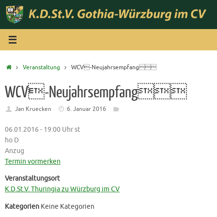
Zum
Inhalt
springen
Start
Veranstaltung
WCV-Neujahrsempfang
WCV-Neujahrsempfang
Jan Kruecken
6. Januar 2016
06.01.2016 - 19:00 Uhr st
ho D
Anzug
Termin vormerken
Veranstaltungsort
K.D.St.V. Thuringia zu Würzburg im CV
Kategorien
Keine Kategorien