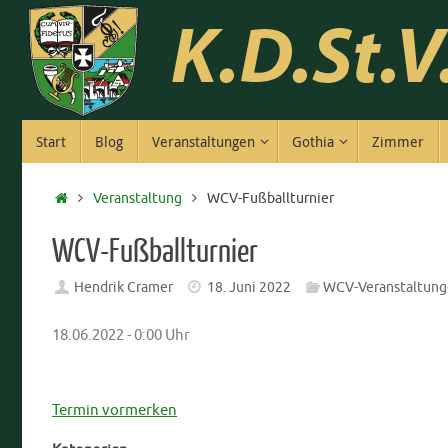
Zum
Inhalt
springen
Zum
Start
Blog
Veranstaltungen
Gothia
Zimmer
Inhalt
springen
Start
Veranstaltung
WCV-Fußballturnier
WCV-Fußballturnier
Hendrik Cramer
18. Juni 2022
WCV-Veranstaltung
18.06.2022 - 0:00 Uhr
Termin vormerken