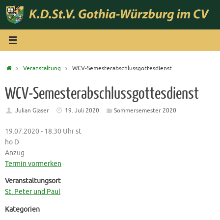
Zum
Inhalt
springen
Start
Veranstaltung
WCV‐Semesterabschlussgottesdienst
WCV‐Semesterabschlussgottesdienst
Julian Glaser
19. Juli 2020
Sommersemester 2020
19.07.2020 - 18:30 Uhr st
ho D
Anzug
Termin vormerken
Veranstaltungsort
St. Peter und Paul
Kategorien