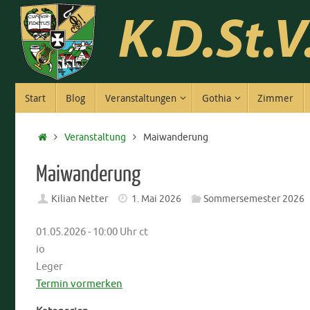
Zum
Inhalt
springen
Zum
Start
Blog
Veranstaltungen
Gothia
Zimmer
Inhalt
springen
Start
Veranstaltung
Maiwanderung
Maiwanderung
Kilian Netter
1. Mai 2026
Sommersemester 2026
01.05.2026 - 10:00 Uhr ct
io
Leger
Termin vormerken