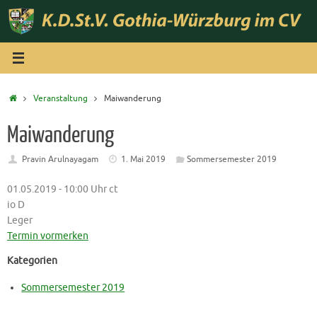
Zum
Inhalt
springen
Start
Veranstaltung
Maiwanderung
Maiwanderung
Pravin Arulnayagam
1. Mai 2019
Sommersemester 2019
01.05.2019 - 10:00 Uhr ct
io D
Leger
Termin vormerken
Kategorien
Sommersemester 2019