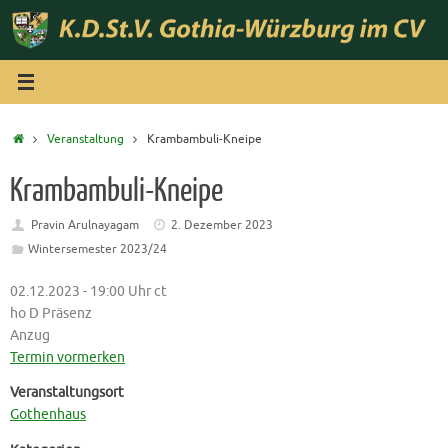
Zum
Inhalt
springen
Start
Veranstaltung
Krambambuli-Kneipe
Krambambuli-Kneipe
Pravin Arulnayagam
2. Dezember 2023
Wintersemester 2023/24
02.12.2023 - 19:00 Uhr ct
ho D Präsenz
Anzug
Termin vormerken
Veranstaltungsort
Gothenhaus