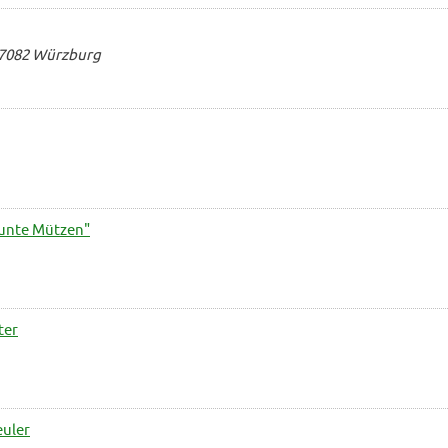
97082 Würzburg
Bunte Mützen"
ter
euler