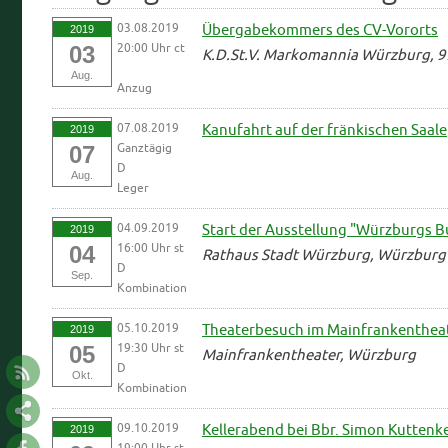
03.08.2019
Übergabekommers des CV-Vororts
2019
20:00 Uhr ct
03
K.D.St.V. Markomannia Würzburg, 
Aug.
Anzug
07.08.2019
Kanufahrt auf der fränkischen Saale
2019
Ganztägig
07
D
Aug.
Leger
04.09.2019
Start der Ausstellung "Würzburgs 
2019
16:00 Uhr st
04
Rathaus Stadt Würzburg, Würzburg
D
Sep.
Kombination
05.10.2019
Theaterbesuch im Mainfrankenthea
2019
19:30 Uhr st
05
Mainfrankentheater, Würzburg
D
Okt.
Kombination
09.10.2019
Kellerabend bei Bbr. Simon Kuttenk
2019