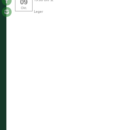
19:00 Uhr st
09
Okt.
Leger