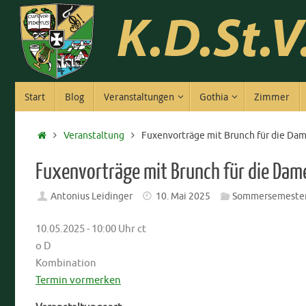
Zum
Inhalt
springen
Zum
Start
Blog
Veranstaltungen
Gothia
Zimmer
Inhalt
springen
Start
Veranstaltung
Fuxenvorträge mit Brunch für die Da
Fuxenvorträge mit Brunch für die Da
Antonius Leidinger
10. Mai 2025
Sommersemester
10.05.2025 - 10:00 Uhr ct
o D
Kombination
Termin vormerken