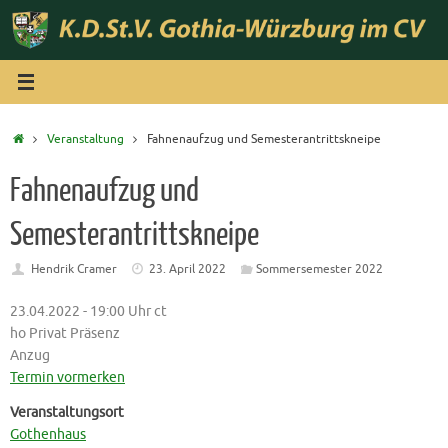
Zum
Inhalt
springen
Start
Veranstaltung
Fahnenaufzug und Semesterantrittskneipe
Fahnenaufzug und
Semesterantrittskneipe
Hendrik Cramer
23. April 2022
Sommersemester 2022
23.04.2022 - 19:00 Uhr ct
ho Privat Präsenz
Anzug
Termin vormerken
Veranstaltungsort
Gothenhaus