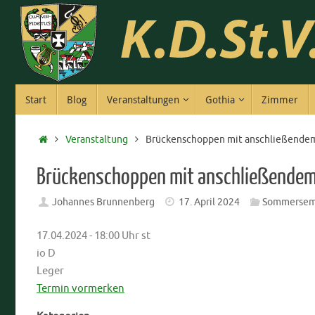
Zum
Inhalt
springen
Zum
Start
Blog
Veranstaltungen
Gothia
Zimmer
Inhalt
springen
Start
Veranstaltung
Brückenschoppen mit anschließendem
Brückenschoppen mit anschließendem
Johannes Brunnenberg
17. April 2024
Sommersem
17.04.2024 - 18:00 Uhr st
io D
Leger
Termin vormerken