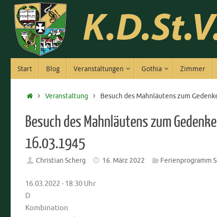
Zum
Inhalt
springen
Zum
Start
Blog
Veranstaltungen
Gothia
Zimmer
Inhalt
springen
Start
Veranstaltung
Besuch des Mahnläutens zum Gedenke
Besuch des Mahnläutens zum Gedenke
16.03.1945
Christian Scherg
16. März 2022
Ferienprogramm S
16.03.2022 - 18:30 Uhr
D
Kombination