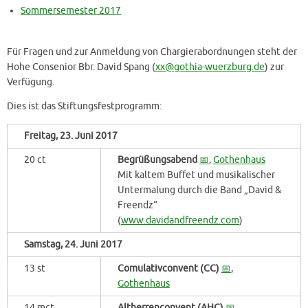
Sommersemester 2017
Für Fragen und zur Anmeldung von Chargierabordnungen steht der
Hohe Consenior Bbr. David Spang (
xx@gothia-wuerzburg.de
) zur
Verfügung.
Dies ist das Stiftungsfestprogramm:
Freitag, 23. Juni 2017
20 ct
Begrüßungsabend
📅
,
Gothenhaus
Mit kaltem Buffet und musikalischer
Untermalung durch die Band „David &
Freendz“
(
www.davidandfreendz.com
)
Samstag, 24. Juni 2017
13 st
Comulativconvent (CC)
📅
,
Gothenhaus
14 mct
Altherrenconvent (AHC)
📅
,