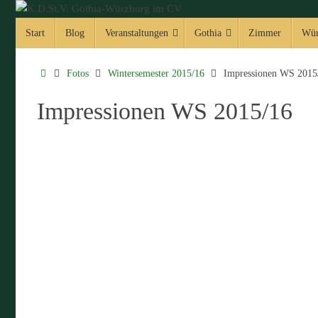
Zum
Zum
Inhalt
Start
Blog
Veranstaltungen
Gothia
Zimmer
Wür
Inhalt
springen
springen
Start
Fotos
Wintersemester 2015/16
Impressionen WS 2015
Impressionen WS 2015/16