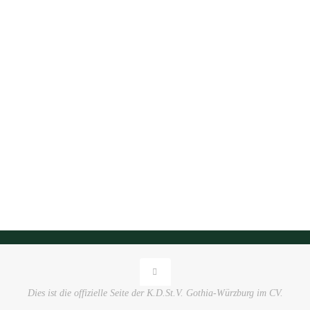
Dies ist die offizielle Seite der K.D.St.V. Gothia-Würzburg im CV.