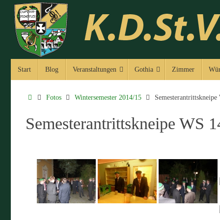
Zum
Inhalt
springen
Zum
Start
Blog
Veranstaltungen
Gothia
Zimmer
Wür
Inhalt
springen
Start
Fotos
Wintersemester 2014/15
Semesterantrittskneipe
Semesterantrittskneipe WS 1