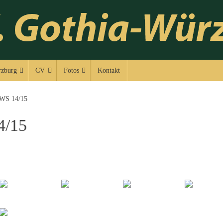
zburg
CV
Fotos
Kontakt
 WS 14/15
4/15