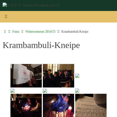
Zum
Inhalt
springen
Start
Fotos
Wintersemester 2014/15
Krambambuli-Kneipe
Krambambuli-Kneipe