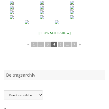
[SHOW SLIDESHOW]
◄
1
...
3
4
5
...
7
►
Beitragsarchiv
Archiv