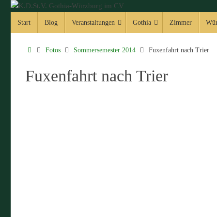
Zum
Zum
Inhalt
Start
Blog
Veranstaltungen
Gothia
Zimmer
Wür
Inhalt
springen
springen
Start
Fotos
Sommersemester 2014
Fuxenfahrt nach Trier
Fuxenfahrt nach Trier