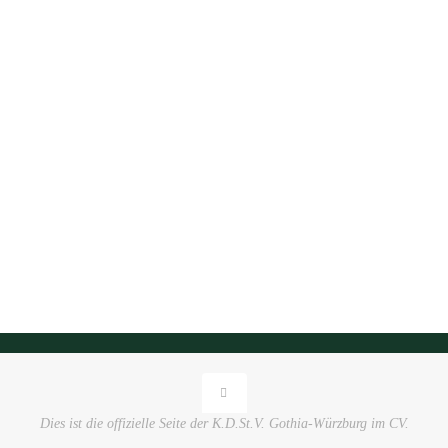
Dies ist die offizielle Seite der K.D.St.V. Gothia-Würzburg im CV.