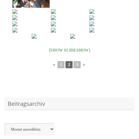
[SHOW SLIDESHOW]
◄
1
2
3
►
Beitragsarchiv
Archiv