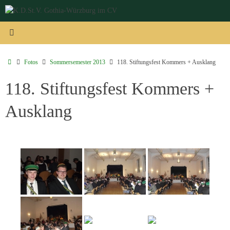
Zum
Inhalt
springen
Start
Fotos
Sommersemester 2013
118. Stiftungsfest Kommers + Ausklang
118. Stiftungsfest Kommers +
Ausklang