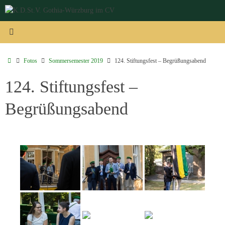
Zum
Inhalt
springen
Start
Fotos
Sommersemester 2019
124. Stiftungsfest – Begrüßungsabend
124. Stiftungsfest –
Begrüßungsabend