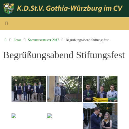
Zum
Inhalt
springen
Start
Fotos
Sommersemester 2017
Begrüßungsabend Stiftungsfest
Begrüßungsabend Stiftungsfest