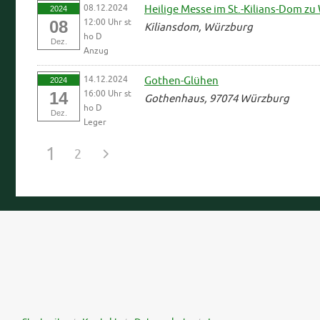
08.12.2024
Heilige Messe im St.-Kilians-Dom 
2024
12:00 Uhr st
08
Kiliansdom, Würzburg
ho D
Dez.
Anzug
14.12.2024
Gothen-Glühen
2024
16:00 Uhr st
14
Gothenhaus, 97074 Würzburg
ho D
Dez.
Leger
1
2