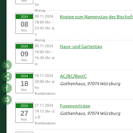
Nov.
ho
Anzug
08.11.2024
Kneipe zum Namenstag des Bischofs
2024
18:00 Uhr -
08
23:45 Uhr st
Nov.
o
Anzug
09.11.2024
Haus- und Gartentag
2024
10:00 Uhr -
09
16:30 Uhr st
Nov.
io
18.11.2024
AC/BC/BestC
2024
20:00 Uhr st
18
Gothenhaus, 97074 Würzburg
ho
Nov.
Kombination
27.11.2024
Fuxenvorträge
2024
19:15 Uhr ct
27
Gothenhaus, 97074 Würzburg
o D
Nov.
Kombination