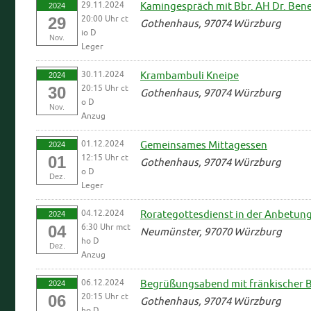
29.11.2024
Kamingespräch mit Bbr. AH Dr. Bene
2024
20:00 Uhr ct
29
Gothenhaus, 97074 Würzburg
io D
Nov.
Leger
30.11.2024
Krambambuli Kneipe
2024
20:15 Uhr ct
30
Gothenhaus, 97074 Würzburg
o D
Nov.
Anzug
01.12.2024
Gemeinsames Mittagessen
2024
12:15 Uhr ct
01
Gothenhaus, 97074 Würzburg
o D
Dez.
Leger
04.12.2024
Rorategottesdienst in der Anbetun
2024
6:30 Uhr mct
04
Neumünster, 97070 Würzburg
ho D
Dez.
Anzug
06.12.2024
Begrüßungsabend mit fränkischer B
2024
20:15 Uhr ct
06
Gothenhaus, 97074 Würzburg
ho D