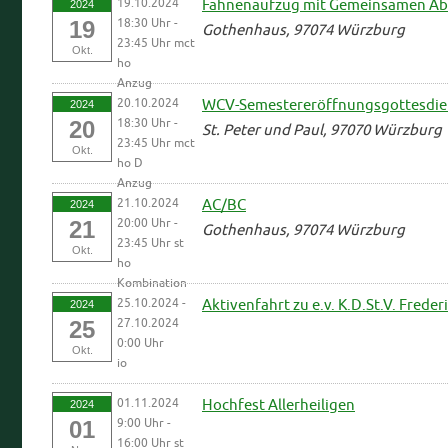
19.10.2024
Fahnenaufzug mit Gemeinsamen Abe
2024
18:30 Uhr -
19
Gothenhaus, 97074 Würzburg
23:45 Uhr mct
Okt.
ho
Anzug
20.10.2024
WCV-Semestereröffnungsgottesdienst 
2024
18:30 Uhr -
20
St. Peter und Paul, 97070 Würzburg
23:45 Uhr mct
Okt.
ho D
Anzug
21.10.2024
AC/BC
2024
20:00 Uhr -
21
Gothenhaus, 97074 Würzburg
23:45 Uhr st
Okt.
ho
Kombination
25.10.2024 -
Aktivenfahrt zu e.v. K.D.St.V. Frede
2024
27.10.2024
25
0:00 Uhr
Okt.
io
01.11.2024
Hochfest Allerheiligen
2024
9:00 Uhr -
01
16:00 Uhr st