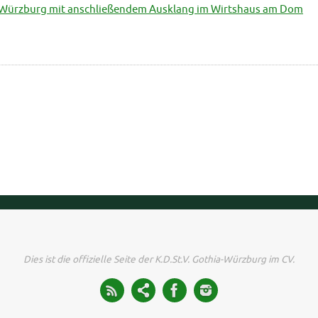
zu Würzburg mit anschließendem Ausklang im Wirtshaus am Dom
Dies ist die offizielle Seite der K.D.St.V. Gothia-Würzburg im CV.