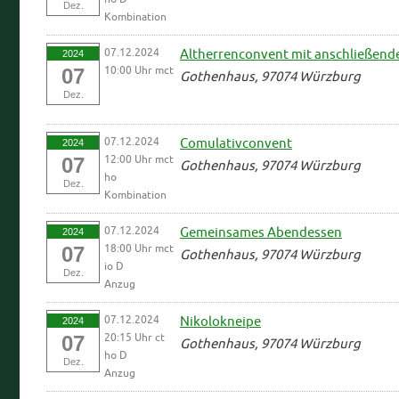
Dez.
Kombination
07.12.2024
Altherrenconvent mit anschließen
2024
10:00 Uhr mct
07
Gothenhaus, 97074 Würzburg
Dez.
07.12.2024
Comulativconvent
2024
12:00 Uhr mct
07
Gothenhaus, 97074 Würzburg
ho
Dez.
Kombination
07.12.2024
Gemeinsames Abendessen
2024
18:00 Uhr mct
07
Gothenhaus, 97074 Würzburg
io D
Dez.
Anzug
07.12.2024
Nikolokneipe
2024
20:15 Uhr ct
07
Gothenhaus, 97074 Würzburg
ho D
Dez.
Anzug