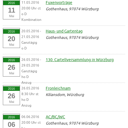
11.05.2016
Fuxenvorträge
2016
20:00 Uhr ct
11
Gothenhaus, 97074 Würzburg
o D
Mai
Kombination
20.05.2016 -
Haus- und Gartentag
2016
21.05.2016
20
Gothenhaus, 97074 Würzburg
Ganztägig
Mai
o D
26.05.2016 -
130. Cartellversammlung in Würzburg
2016
29.05.2016
26
Ganztägig
Mai
ho D
Anzug
26.05.2016
Fronleichnam
2016
8:30 Uhr st
26
Kiliansdom, Würzburg
ho D
Mai
Anzug
06.06.2016
AC/BC/WC
2016
20:00 Uhr ct
06
Gothenhaus, 97074 Würzburg