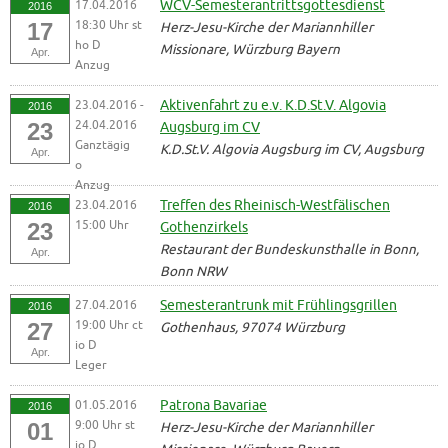
17.04.2016
WCV-Semesterantrittsgottesdienst
2016
18:30 Uhr st
17
Herz-Jesu-Kirche der Mariannhiller
ho D
Missionare, Würzburg Bayern
Apr.
Anzug
23.04.2016 -
Aktivenfahrt zu e.v. K.D.St.V. Algovia
2016
24.04.2016
23
Augsburg im CV
Ganztägig
K.D.St.V. Algovia Augsburg im CV, Augsburg
Apr.
o
Anzug
23.04.2016
Treffen des Rheinisch-Westfälischen
2016
15:00 Uhr
23
Gothenzirkels
Restaurant der Bundeskunsthalle in Bonn,
Apr.
Bonn NRW
27.04.2016
Semesterantrunk mit Frühlingsgrillen
2016
19:00 Uhr ct
27
Gothenhaus, 97074 Würzburg
io D
Apr.
Leger
01.05.2016
Patrona Bavariae
2016
9:00 Uhr st
01
Herz-Jesu-Kirche der Mariannhiller
io D