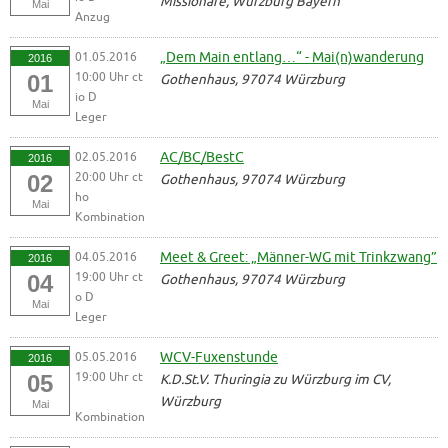
Missionare, Würzburg Bayern
Mai
Anzug
01.05.2016
„Dem Main entlang…“ - Mai(n)wanderung
2016
10:00 Uhr ct
01
Gothenhaus, 97074 Würzburg
io D
Mai
Leger
02.05.2016
AC/BC/BestC
2016
20:00 Uhr ct
02
Gothenhaus, 97074 Würzburg
ho
Mai
Kombination
04.05.2016
Meet & Greet: „Männer-WG mit Trinkzwang”
2016
19:00 Uhr ct
04
Gothenhaus, 97074 Würzburg
o D
Mai
Leger
05.05.2016
WCV-Fuxenstunde
2016
19:00 Uhr ct
05
K.D.St.V. Thuringia zu Würzburg im CV,
Würzburg
Mai
Kombination