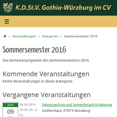
Zum
Inhalt
springen
Start
Veranstaltungen
Kategorien
Sommersemester 2016
Sommersemester 2016
Das Semesterprogramm des Sommersemesters 2016.
Kommende Veranstaltungen
Keine Veranstaltungen in dieser Kategorie
Vergangene Veranstaltungen
09.04.2016
Fahnenaufzug und Semesterantrittskneipe
2016
19:30 Uhr ct
09
Gothenhaus, 97074 Würzburg
ho
Apr.