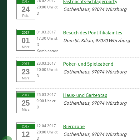
24.02.2017
Fastnachts-Schlagerparty
2017
20:00 Uhr ct
24
Gothenhaus, 97074 Würzburg
D
Feb.
01.03.2017
Besuch des Pontifikalamtes
2017
17:30 Uhr st
01
Dom St. Kilian, 97070 Würzburg
D
März
Kombination
23.03.2017
Poker- und Spieleabend
2017
20:00 Uhr ct
23
Gothenhaus, 97074 Würzburg
D
März
25.03.2017
Haus- und Gartentag
2017
9:00 Uhr ct
25
Gothenhaus, 97074 Würzburg
D
März
12.04.2017
Bierprobe
2017
20:00 Uhr ct
12
Gothenhaus, 97074 Würzburg
D