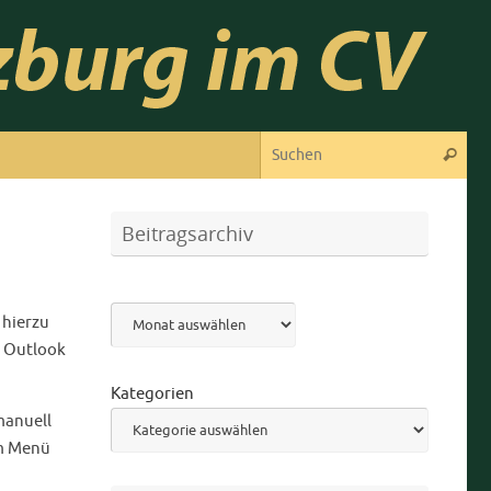
Suc
Suchen
Beitragsarchiv
Archiv
 hierzu
m Outlook
Kategorien
manuell
em Menü