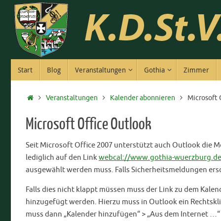
Zum
Inhalt
springen
Zum
Start
Blog
Veranstaltungen
Gothia
Zimmer
Inhalt
springen
Start
Veranstaltungen
Kalender abonnieren
Microsoft 
Microsoft Office Outlook
Seit Microsoft Office 2007 unterstützt auch Outlook die 
lediglich auf den Link
webcal://www.gothia-wuerzburg.de/
ausgewählt werden muss. Falls Sicherheitsmeldungen ersc
Falls dies nicht klappt müssen muss der Link zu dem Kale
hinzugefügt werden. Hierzu muss in Outlook ein Rechtskli
muss dann „Kalender hinzufügen“ > „Aus dem Internet …